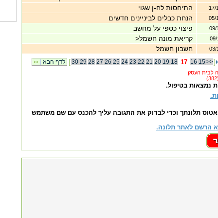
התיחסות לח-ן שגוי
17/
הנחת כבלים לביניינים חדשים
05/
פיצוי כספי על מחשב
09/
קריאת מונה חשמל<
09/
חשבון חשמל
03/
]
>>
15
16
17
18
19
20
21
22
23
24
25
26
27
28
29
30
[
לדף הבא
|
<<
ת נמצאות בטיפול.
ת.
אטוס תלונתך וכדי לבדוק את התגובה עליך להכנס עם שם משתמש
 הרשם לאתר תלונה.