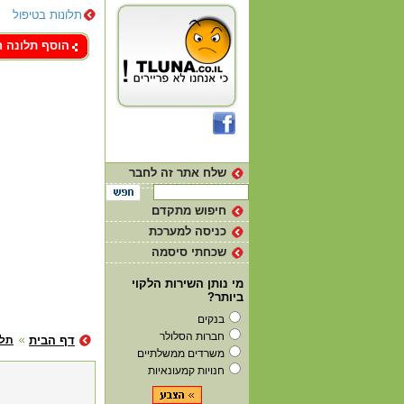
תלונות בטיפול
צור קשר
הוסף תלונה 
שלח אתר זה לחבר
חיפוש מתקדם
כניסה למערכת
שכחתי סיסמה
מי נותן השירות הלקוי
ביותר?
בנקים
חברות הסלולר
דף הבית
תלו
משרדים ממשלתיים
חנויות קמעונאיות