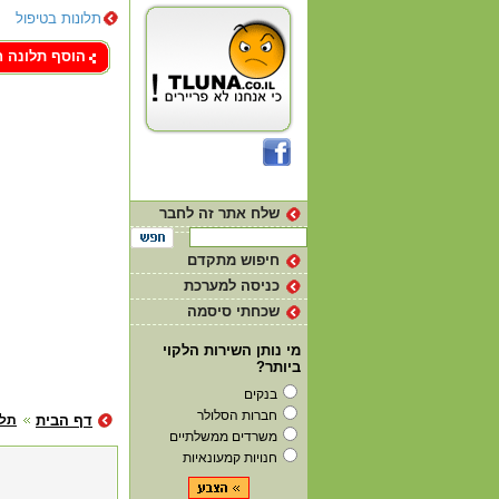
תלונות בטיפול
צור קשר
הוסף תלונה 
שלח אתר זה לחבר
חיפוש מתקדם
כניסה למערכת
שכחתי סיסמה
מי נותן השירות הלקוי
ביותר?
בנקים
חברות הסלולר
דף הבית
תלו
משרדים ממשלתיים
חנויות קמעונאיות