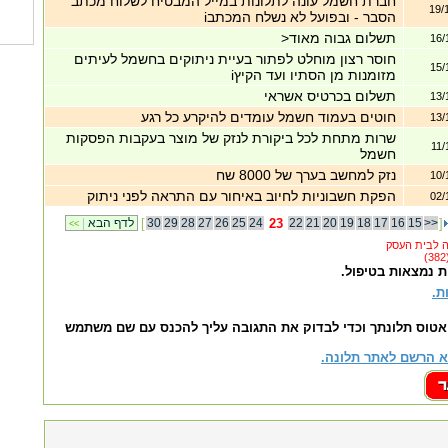
חברת חשמל עונה לתלונות במייל המבטיח לשלוח מכתב
19/
הסבר - ובפועל לא נשלח המכתבi
תשלום גבוה מאוד<
16/
חוסר רצון מוחלט לפתור בעיית ניתוקים בחשמל לעיתים
15/
מזומנות מן הסתיו ועד הקיץi
תשלום בכרטיס אשראי
13/
חוטים בעמוד חשמל עומדים להיקרע כל רגע
13/
שרות מתחת לכל ביקורת לנזק של מוצר בעקבות הפסקות
11/
חשמל
נזק למחשב בערך של 8000 שח
10/
הפקת חשבוניות לחיוב באיחור עם התראה לפני ניתוק
02/
]
>>
15
16
17
18
19
20
21
22
23
24
25
26
27
28
29
30
[
לדף הבא
|
<<
ת נמצאות בטיפול.
ת.
אטוס תלונתך וכדי לבדוק את התגובה עליך להכנס עם שם משתמש
 הרשם לאתר תלונה.