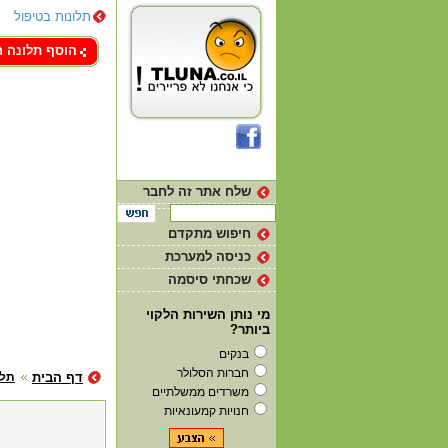
תלונות בטיפול
צור קשר
הוסף תלונה 
שלח אתר זה לחבר
חיפוש מתקדם
כניסה למערכת
שכחתי סיסמה
מי נותן השירות הלקוי
ביותר?
בנקים
חברות הסלולר
דף הבית
תלו
משרדים ממשלתיים
חנויות קמעונאיות