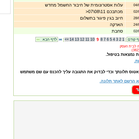
עלות אסטרונומית של חיבור החשמל מחדש
04/
מכתבכם 11\08\07<
02/
חיוב בגין פיגור בתשלום
28/
הארקה
24/
סחבת
02/
]
1
2
3
4
5
6
7
8
9
10
11
12
13
14
<<
[
לדף הבא
|
<<
ת נמצאות בטיפול.
ת.
אטוס תלונתך וכדי לבדוק את התגובה עליך להכנס עם שם משתמש
 הרשם לאתר תלונה.