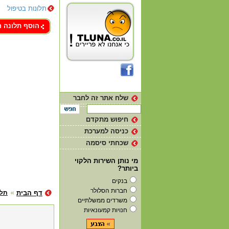
תלונות בטיפול
צור קשר
הוסף תלונה 
שלח אתר זה לחבר
חיפוש מתקדם
כניסה למערכת
שכחתי סיסמה
מי נותן השירות הלקוי
ביותר?
בנקים
חברות הסלולר
דף הבית
תלו
משרדים ממשלתיים
חנויות קמעונאיות