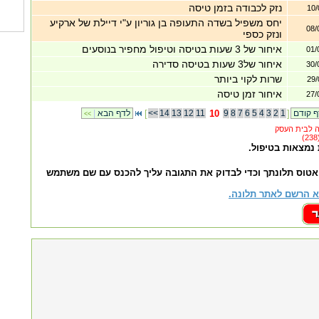
נזק לכבודה בזמן טיסה
10/
יחס משפיל בשדה התעופה בן גוריון ע"י דיילת של ארקיע
08/
ונזק כספי
איחור של 3 שעות בטיסה וטיפול מחפיר בנוסעים
01/
איחור של3 שעות בטיסה סדירה
30/
שרות לקוי ביותר
29/
איחור זמן טיסה
27/
]
1
2
3
4
5
6
7
8
9
10
11
12
13
14
<<
[
לדף הבא
|
<<
 נמצאות בטיפול.
אטוס תלונתך וכדי לבדוק את התגובה עליך להכנס עם שם משתמש
 הרשם לאתר תלונה.