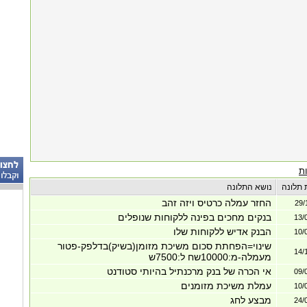
ת
 תלונה
נושא התלונה
החזר עמלה כרטיס ויזה זהב
29/
בנקים מחכים בפינה ללקוחות שנופלים
13/
הבנק אדיש ללקוחות שלו
10/
שינוי=הפחתת סכום משיכת מזומן(בשיק)בדלפק-פטור
14/
מעמלה-מ:10000שח ל:7500ש
אי הכרה של בנק מרכנתיל בהיותי סטודנט
09/
עמלת משיכת מזומנים
10/
מבצע לחג
24/