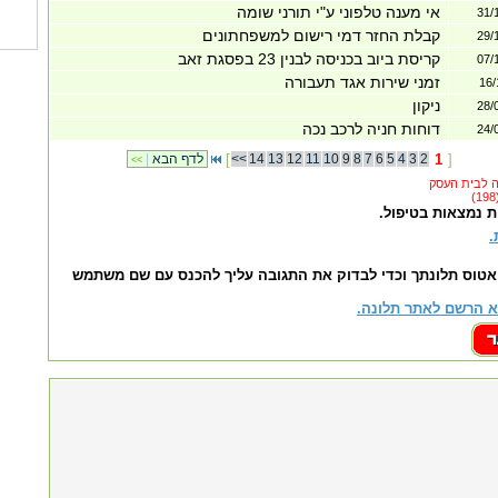
אי מענה טלפוני ע"י תורני שומה
31/
קבלת החזר דמי רישום למשפחתונים
29/
קריסת ביוב בכניסה לבנין 23 בפסגת זאב
07/
זמני שירות אגד תעבורה
16/
ניקון
28/
דוחות חניה לרכב נכה
24/
]
1
2
3
4
5
6
7
8
9
10
11
12
13
14
<<
[
לדף הבא
|
<<
ת נמצאות בטיפול.
.
אטוס תלונתך וכדי לבדוק את התגובה עליך להכנס עם שם משתמש
 הרשם לאתר תלונה.