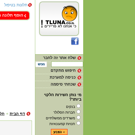
תלונות בטיפול
צור קשר
הוסף תלונה 
שלח אתר זה לחבר
חיפוש מתקדם
כניסה למערכת
שכחתי סיסמה
מי נותן השירות הלקוי
ביותר?
בנקים
חברות הסלולר
דף הבית
תלו
משרדים ממשלתיים
חנויות קמעונאיות