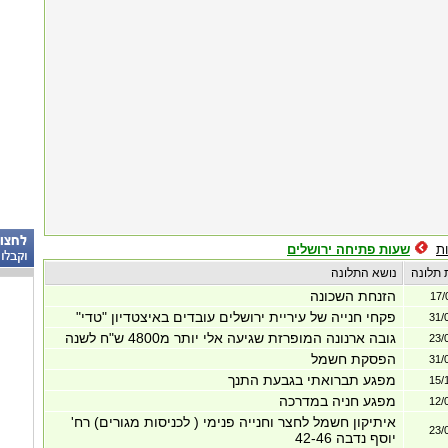
ת
שעות פתיחה ירושלים
 תלונה
נושא התלונה
הזנחת השכונה
17/
פקחי חנייה של עיריית ירושלים עובדים באיצטדיון "טדי"
31/
גובה ארנונה המופרזת שגיעה אלי יותר מ4800 ש"ח לשנה
23/
הפסקת חשמל
31/
מפגע תברואתי בגבעת התנך
15/
מפגע חניה במדרכה
12/
איתיקון חשמל לחצר וחנייה פנימי ( לכניסות מגורים) רח'
23/
יוסף נדבה 42-46