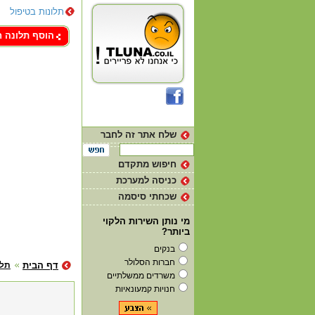
תלונות בטיפול
צור קשר
הוסף תלונה 
שלח אתר זה לחבר
חיפוש מתקדם
כניסה למערכת
שכחתי סיסמה
מי נותן השירות הלקוי
ביותר?
בנקים
חברות הסלולר
דף הבית
תלו
משרדים ממשלתיים
חנויות קמעונאיות