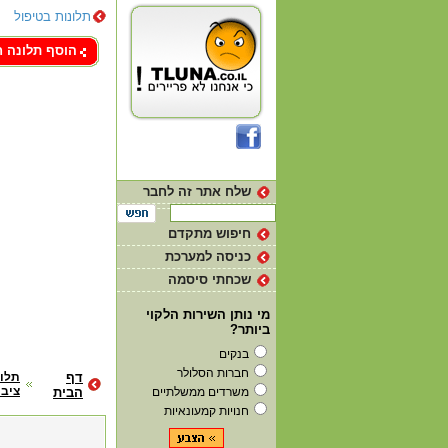
תלונות בטיפול
צור קשר
הוסף תלונה 
שלח אתר זה לחבר
חיפוש מתקדם
כניסה למערכת
שכחתי סיסמה
מי נותן השירות הלקוי
ביותר?
בנקים
חברות הסלולר
דף
תלונ
ציבו
משרדים ממשלתיים
הבית
חנויות קמעונאיות