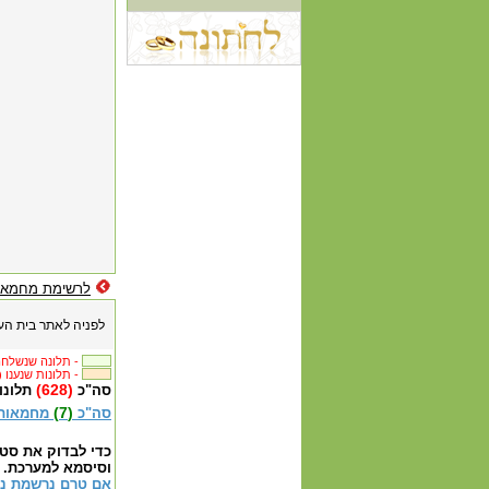
לרשימת מחמאו
לפניה לאתר בית ה
תלונה שנשלחה לבית העסק -
() תלונות שנענו -
(628)
סה"כ
תלונו
(7)
סה"כ
מחמאות
כדי לבדוק את סט
וסיסמא למערכת.
אם טרם נרשמת נא