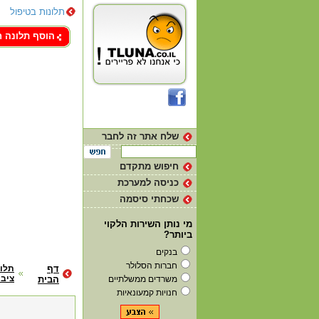
תלונות בטיפול
צור קשר
הוסף תלונה 
שלח אתר זה לחבר
חיפוש מתקדם
כניסה למערכת
שכחתי סיסמה
מי נותן השירות הלקוי
ביותר?
בנקים
חברות הסלולר
דף
תלונ
ציבו
משרדים ממשלתיים
הבית
חנויות קמעונאיות