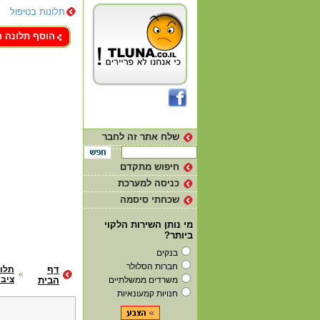
תלונות בטיפול
צור קשר
הוסף תלונה 
שלח אתר זה לחבר
חיפוש מתקדם
כניסה למערכת
שכחתי סיסמה
מי נותן השירות הלקוי
ביותר?
בנקים
חברות הסלולר
דף
תלונ
ציבו
משרדים ממשלתיים
הבית
חנויות קמעונאיות