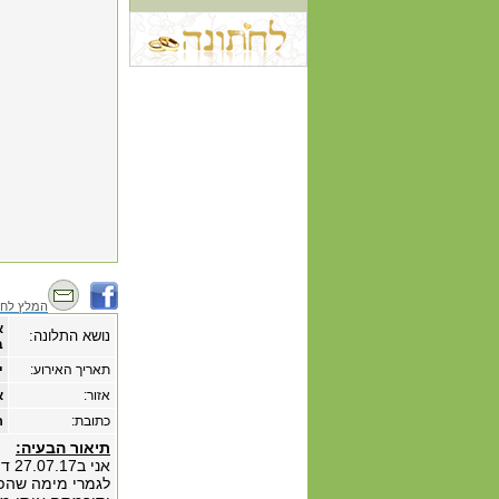
המלץ לחב
א
נושא התלונה:
ב
תאריך האירוע:
‏י
אזור:
א
כתובת:
רחו
תיאור הבעיה:
אני
לגמרי מימה שהפ