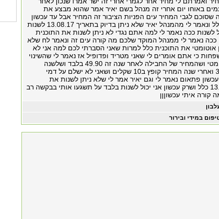
יר ואמרתם לי מחיר אחר לגמרי אחרי זה ישר אמרו שנכון לאחר
שרתי 5 פעמים באוחו יום אחרי זה מנהל בשם יאיר אמר שהוא מבצע את
 שסוכם לגבי המחיר עים הפניות הציבור זה המחיר אבל עד עכשון
השינוי לא בוצע כלל ונאמר לי מהמנהל יאיר שלא ניתן בדיוק בתאריך 13.08.17 לשנות
ול לשנות ככה נאמר לי למה אתם נגדי לא ניתן לשנות את התוכנית
בדיוק ב13.08.17 ככה נאמר לי ממנהל המוקד שלכם מה קורה עים זה ונאמר לח שלא
ן אוטומטי את התוכנית כלל למרות שאני הסברתי לכם למה אני לא
פחות כי אתם אומרים לי שאני מטריד ופדופיל אז נאמר לי שהשינוי
יבוצע באופן אוטומטי ושהמחיר של החבילה לאחר שנה זה 49.90 בלבד ושלשנה
הרישונה זה 39.90 ואחרי שנה המחיר קופץ ב10 שקלים ושאני לא ישלם על דמי
כשון פתאום נאמר לי וגם יאיר אמר לי שלא ניתן לשנות את
התוכנית ב13.08.17 כלל ושרק עכשון אני יכול לשנות בלבד על תשגעו אותי בבקשה רב
 קורה איתי עכשוןןן
לבון
יפום במידי ובירור