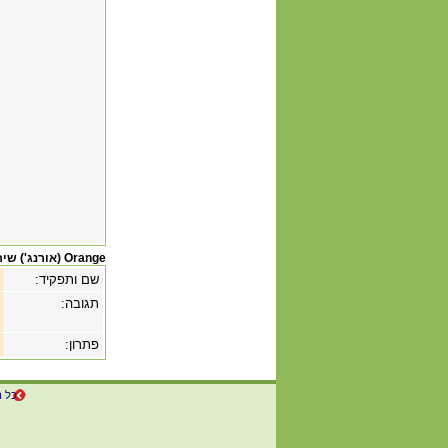
Orange (אורנג') שירות לקוחות
שם ותפקיד:
תגובה:
פתרון:
כל ה