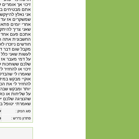
זיכוי אך אומרים 
אתם מבטיחים באופ
אני נאלץ להיץקשר
אחרי יומים פתאום
שאני צריך להיתקש
אתכם פעם אחד שה
חודשים ניזכרו לז
מקבל שום דבר די
לעשות שאני כלל ל
על דמי מעבר אז י
שלכם ששוחכות לת
זיכוי או להחזיר 
שאמרו לי שהבדקו
אוקיי מבקש במידי
להחזיר לי את הכס
יותר ומבקש שברגע
על שליחות או כול
שהנציגה שלכם יקל
שאמרתי יטופל בא
סוג הנזק :
ע
פתרון נדרש :
ט