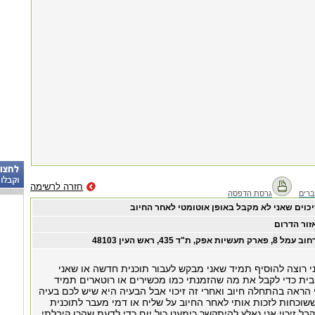
חזרה לרשימה
רים
גרסת הדפסה
יכוים שאני לא מקבל באופן אוטומטי לאחר החיוב
זור הדרום
ב עמל 8, פארק תעשיות אפק, ת"ד 435, ראש העין 48103
י רוצה להוסיף תמיד שאני מבקש לעבור תוכנית חדשה או שאני
בית כדי לקבל את מה שהזמנתי כמו מכשירים או רוטארים תמיד
 הראה בהתחלה חיוב ואחרי זה זיכוי אבל הבעיה היא שיש לכם בעיה
וכחות לזכות אותי לאחר החיוב על שליח או דמי מעבר לתוכנית
בל זיכוי אני נאלץ להיתקשר כימעט כול יום כדי לדעת שהכן קיבלתי