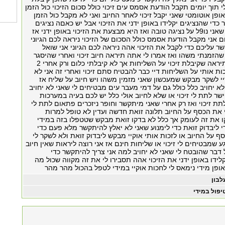
לי תוך יומים תקבל הודעת אסמס עים זיכוי כולל סכום הזיכוי כול הזמן
ן אוטומטי שאני יקבל זיכוי לאחר החיוב ואני לא מקבל כול הזמן
 כדי שהנציגים יקלידו באופן ידני את הזיכוי אבל יש כאםה נציגים
שמשקרים אז עד שאני נו9ל על נציגה טובה ואז היא מבצעת את הזיכוי באופן ידני אז
 אני מקבל הודעת אסמס כולל הסכום של הזיכוי ניראה לכם הגיוני
ר עליכם כדי לקבל את הזיכוי אהה ניראה לכם הגיוני אני שואל
זמנתי משהו ואז אמרו לי אתה תיראה חיוב זיכוי ואחרי שהיסגר
החשבונית אתה תיראה שקיבלת זיכוי על השליחות אך לא קיבלתי כלום ורק אחרי 2
כות אותי על השליחות דיי כבר להבטיח סתם זיכוי ואחרי זה אני לא
י לשקר מבקש שמעכשון שאני מזמין משהו ויש חיוב על שליח אז
א יחויב כלל כולל גם על דמי מעבר עים מבטיחים לי שאני לא יחויב
שר לתת לי זיכוי או שלא לחיוב אולי כלל יש לכם בעיה במערכות
ת זיכוי ואז רק אחרי שאני מיתקשר וחופר ניזכרים פתאום לתת לי
לי את הכסף על החיוב תלונה זואת חדשה ועדין לא טופל למרות
 את זה לעומק אך כלל לא בדקו זואת מבקש שטטפלו בזה במידי
 ליבדוק זואת כדי לימנוע שאני לא יאלץ להיתקשר מלא פעם כדי
ף על החיוב או לזכות אותי אוקיי מבקש ליבדוק זואת ולא לשקר לי
 שמבטיחים לי זיכוי או שליחות חינם אז אני רוצה ליראות שאין חיוב
 דבר שהובטח לי שאני לא יחויב למה אני צריך להיתקשר כדי
ידו באופן ידני את הזיכוי אהה תסבירו לי את זה מקווה שכול מה
ופן מידי נימאס לי לחכות אוקיי במידי לטפל בהכול מהר מהר
לבון
יפול במידי