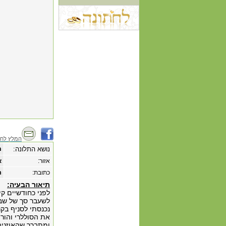
המלץ לחב
נושא התלונה:
מ
אזור:
א
כתובת:
רחו
תיאור הבעיה:
לפני כחודשיים קי
לשעבר סך של שבע
את הסוללרי והור
ומתברר שהאוזניה