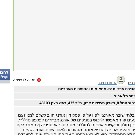
חזרה לרשימה
רים
גרסת הדפסה
כירת אוזניות לא מתאימות והתנערות מאחריות
זור תל אביב
ב עמל 8, פארק תעשיות אפק, ת"ד 435, ראש העין 48103
בלתי שובר מאורנג" לפיו על פי פסק דין אורנג חויב לשלם למנויו גם
ים ₪ המאפשר לרכוש בסניפים של אורנג אביזרים לפלפון סוללרי.
נכנסתי לסניף בקניון חולון וביקשתי אוזניות לסוללרי מסוג סוני אקספריה g המוכר לקח
יד מהקיר אוזניה והוציא אותה מהאריזה לאחר שחיב אותי כספית
 לא מתפקדת. הוא לא רצא להחזיר את החיוב ושלח אותי למעבדה