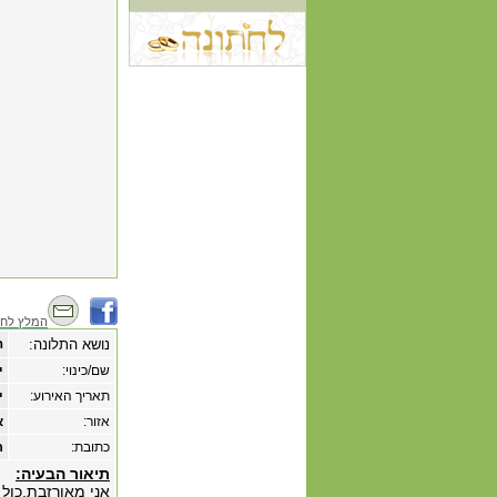
המלץ לחב
נושא התלונה:
ה
שם/כינוי:
י
תאריך האירוע:
‏י
אזור:
א
כתובת:
ר
תיאור הבעיה:
אני מאורזבת.כול 