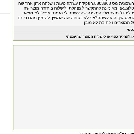
שה עולה 79ש"ח.חשבונית מס 8803868.הפקידה עשתה טעות ו שלחה ארון אחר שה
לוג..אני מאוניינת להתקשר ל מנהלת ,לישלוח ב חזרה מוצר שה
 יחליפו ל מוצר שלי.המציגה שה עשתה לי הזמנה אפילו לא מצאה
מקט.איך היא עשתה?אני לא בטוחה שה אמשיך להזמין מהם כי גם
ל המוצרים ו כתובת לא מובן
ספי
ו להחזיר כסף או לישלוח המוצר שהיזמנתי
ווק בע"מ שירות לקוחות
, תגובה: