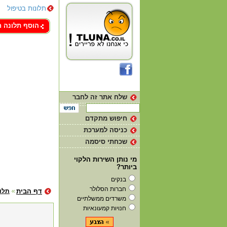
תלונות בטיפול
צור קשר
הוסף תלונה 
שלח אתר זה לחבר
חיפוש מתקדם
כניסה למערכת
שכחתי סיסמה
מי נותן השירות הלקוי
ביותר?
בנקים
חברות הסלולר
דף הבית
תלו
משרדים ממשלתיים
חנויות קמעונאיות