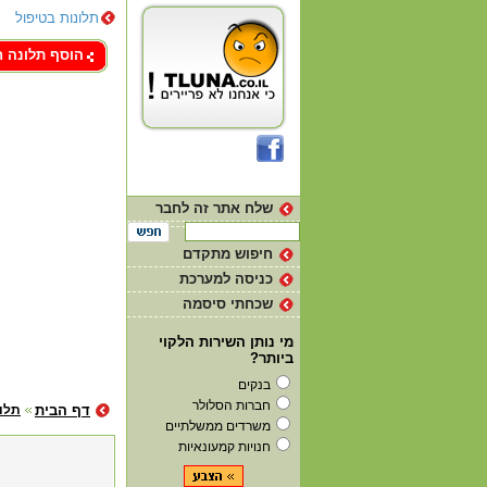
תלונות בטיפול
צור קשר
הוסף תלונה 
שלח אתר זה לחבר
חיפוש מתקדם
כניסה למערכת
שכחתי סיסמה
מי נותן השירות הלקוי
ביותר?
בנקים
חברות הסלולר
דף הבית
תלו
משרדים ממשלתיים
חנויות קמעונאיות