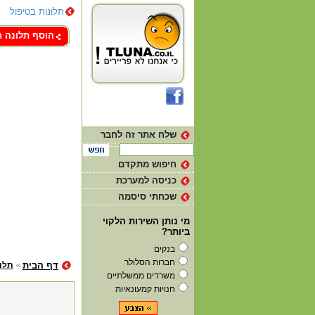
תלונות בטיפול
צור קשר
הוסף תלונה 
שלח אתר זה לחבר
חיפוש מתקדם
כניסה למערכת
שכחתי סיסמה
מי נותן השירות הלקוי
ביותר?
בנקים
חברות הסלולר
דף הבית
תלו
משרדים ממשלתיים
חנויות קמעונאיות