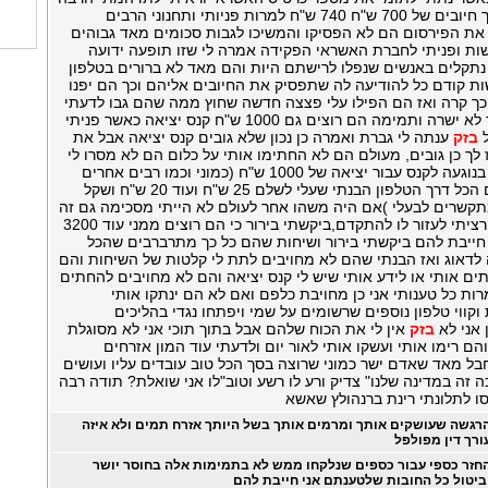
סכומים אזויים שך חיובים של 700 ש"ח 740 ש"ח למרות פניותי ותחנוני הרבים
את הפירסום הם לא הפסיקו והמשיכו לגבות סכומים מאד גבוהים
ות ופניתי לחברת האשראי הפקידה אמרה לי שזו תופעה ידועה
נתקלים באנשים שנפלו לרישתם היות והם מאד לא ברורים בטלפון
שות קודם כל להודיעה לה שתפסיק את החיובים אליהם וכך הם יפנו
 כך קרה ואז הם הפילו עלי פצצה חדשה שחוץ ממה שהם גבו לדעתי
ממש בצורה מאד לא ישרה ותמימה הם רוצים גם 1000 ש"ח קנס יציאה כאשר פניתי
ל
בזק
ענתה לי גברת ואמרה כן נכון שלא גובים קנס יציאה אבל את
לך כן גובים, מעולם הם לא החתימו אותי על כלום הם לא מסרו לי
שום אינפורמציה בנוגעה לקנס עבור יציאה של 1000 ש"ח (כמוני וכמו רבים אחרים
תמימים שאוכלים הכל דרך הטלפון הבנתי שעלי לשלם 25 ש"ח ועוד 20 ש"ח ושקל
קשרים לבעלי )אם היה משהו אחר לעולם לא הייתי מסכימה גם זה
היה לי קשה אבל רציתי לעזור לו להתקדם,ביקשתי בירור כי הם רוצים ממני עוד 3200
 חייבת להם ביקשתי בירור ושיחות שהם כל כך מתרברבים שהכל
ה לדאוג ואז הבנתי שהם לא מחויבים לתת לי קלטות של השיחות והם
ים אותי או לידע אותי שיש לי קנס יציאה והם לא מחויבים להחתים
רות כל טענותי אני כן מחויבת כלפם ואם לא הם ינתקו אותי
קווי טלפון נוספים שרשומים על שמי ויפתחו נגדי בהליכים
 אני לא
בזק
אין לי את הכוח שלהם אבל בתוך תוכי אני לא מסוגלת
ם רימו אותי ועשקו אותי לאור יום ולדעתי עוד המון אזרחים
ל מאד שאדם ישר כמוני שרוצה בסך הכל טוב עובדים עליו ועושים
כה זה במדינה שלנו" צדיק ורע לו רשע וטוב"לו אני שואלת? תודה רבה
 לתלונתי רינת ברנהולץ שאשא
רגשה שעושקים אותך ומרמים אותך בשל היותך אזרח תמים ולא איזה
ורך דין מפולפל
חזר כספי עבור כספים שנלקחו ממש לא בתמימות אלה בחוסר יושר
ביטול כל החובות שלטענתם אני חייבת להם