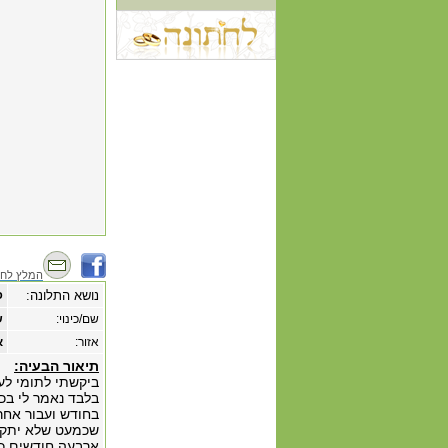
המלץ לחב
נושא התלונה:
פ
שם/כינוי:
ש
אזור:
א
תיאור הבעיה:
ביקשתי לתומי לע
שכמעט שלא יתקש
ארבעה חודשים כ