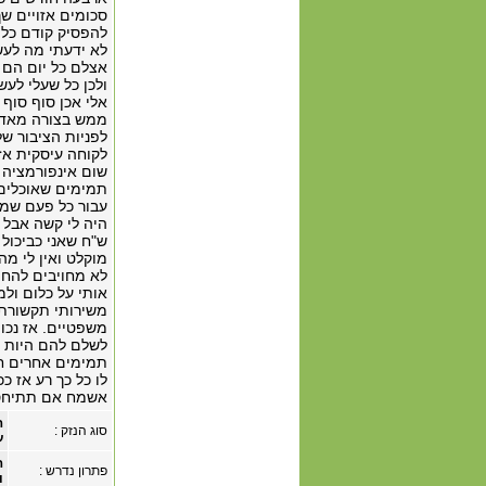
להפסיק קודם כל 
לא ידעתי מה לעש
אצלם כל יום הם 
ולכן כל שעלי לע
אלי אכן סוף סוף
לפניות הציבור ש
לקוחה עיסקית אז 
עבור כל פעם שמת
ש"ח שאני כביכול
מוקלט ואין לי מ
לא מחויבים להחת
אותי על כלום ולמ
משירותי תקשורת ו
משפטיים. אז נכון
לשלם להם היות וה
תמימים אחרים חב
לו כל כך רע אז כ
אשמח אם תתיחסו
ה
סוג הנזק :
ע
ה
פתרון נדרש :
ו