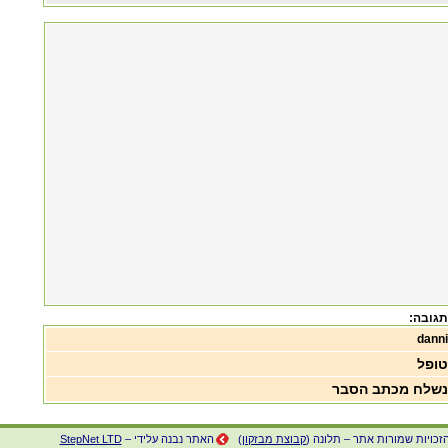
תגובה:
danni
טופל
נשלח מכתב הסבר
זכויות שמורות אתר – תלונה (
קבוצת מבזקון
)
האתר נבנה עלידי –
StepNet LTD