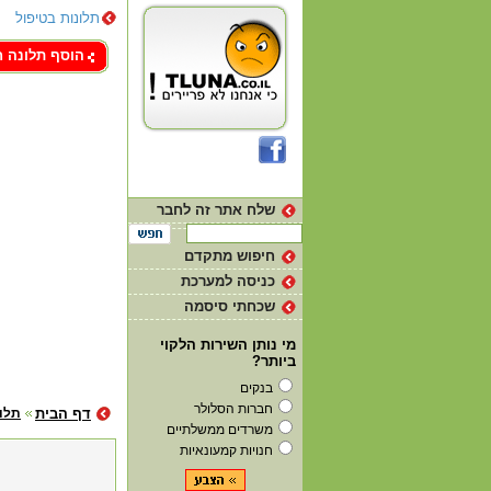
תלונות בטיפול
צור קשר
הוסף תלונה 
שלח אתר זה לחבר
חיפוש מתקדם
כניסה למערכת
שכחתי סיסמה
מי נותן השירות הלקוי
ביותר?
בנקים
חברות הסלולר
דף הבית
תלו
משרדים ממשלתיים
חנויות קמעונאיות