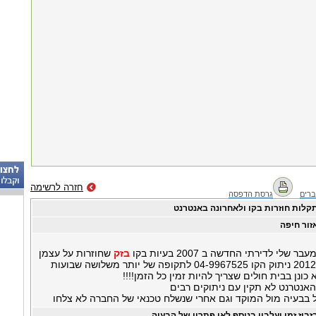
חזרה לרשימה
רים
גרסת הדפסה
קלות חוזרות בקו ולאחרונה באנטרנט
זור חיפה
לי לדירתי החדשה ב 2007 בעיות בקו
בזק
שחוזרות על עצמן
לאחרונה דצמבר 2012 ניתוק הקו 04-9967525 לתקופה של יותר משלושה שבועות
כונן בבית חולים שצריך להיות זמין כל הזמן!!!!
האנטרנט לא תקין עם ניתוקים רבים
ל בבעיה מול המוקד וגם אחרי שנשלח טכנאי של החברה לא צלחו
זבוז זמן ועלבון בנוסף לאי פתרון של הבעיה