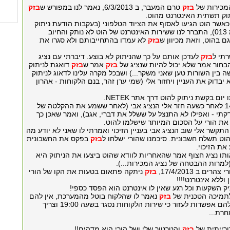
מכירות של
בזק
טרם המעבר, ב 6/3/2013, נאמר לנו במפורש ש
בזק
תוק תשתית האינטרנט מהוט.
כאשר הוט הגיעו לאסוף את הציוד הטלפוני (בעקבות הודעת ניתוק
הטלפון שקיבלו מ 013), התברר לנו ששירות האינטרנט של הוט לא נותק והחיוב
 בהוט, וזאת מכיוון ש
בזק
לא עמדו בהתחייבותם ולא סגרו את
בזק
לעדכן אותם על כך שהניתוק לא בוצע. דיברתי עם נציג
בחור אמר שלא יכול להיות שנציג של
בזק
אמר ש
בזק
דואגת לניתוק
 בין השורות טען שאני משקר...) ושבכל מקרה עלינו לדאוג לניתוק
 יבדוק את העניין ויחזור אלי (שמי ערן זהר, בנם הלקוחות - אהרון
ום בקשת ניתוק להוט דרך אתר NETEK.
באותו יום 14/4/13 לאחר כשעה חזר אלי הנציג אבי (לאחר ששמע את ההקלטה של
קתי - ואפילו לא התנצל על ששלל את דברי, אגב), ואמר שאכן כך
ת הורי על הסכום המיותר שישלמו להוט.
תאריך 17/4/13 התקשר אלי שוב הנציג אבי בעניין הזיכוי ואמרתי לו שאני לא יודע מה
הוט תשלח חשבונית. סיכמנו שהורי ישלחו ל
בזק
בפקס את החשבונית
ת הזיכוי.
ותו נציג חצוף אמר שהאחריות לוודא שהוט ביצעו את הניתוק היא
למרות ההבטחה של נציג המכירות...).
ם ב 17/4/2013,
בזק
ניתקה פתאום בטעות את הקו של הורי
וללא אינטרנט!!!!
ק השקעות וכל רגע שאין לו אינטרנט הוא הפסד כספי!
תמיכה הטכנית של
בזק
נאמר לו שהלקוח בוטל מהמערכת, אין להם
מושג מדוע, ואין להם אפשרות לעזור כי שירות הלקוחות נסגר בשעה 19:00 וצריך
רת...
רייתית של
בזק
והטרטור שלי ושל הורי הוא מדהים!!