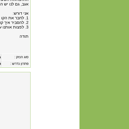
אגב, גם לנו יש ה
אני דורש:
1. לחבר את הקו באופן מיידי
2. להסביר איך קורים דברים כאלה
3. לפצות אותנו על בזבוז הזמן, הטרטור, עוגמת הנפש וההפסד הכספי!
תודה
סוג הנזק :
ב
פתרון נדרש :
ח