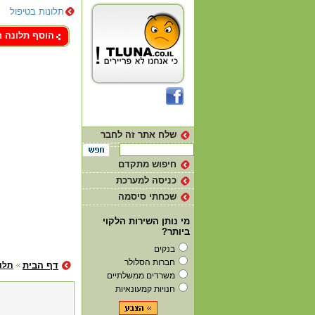
תלונות בטיפול
צור קשר
הוסף תלונה 
שלח אתר זה לחבר
חיפוש מתקדם
כניסה למערכת
שכחתי סיסמה
מי נותן השירות הלקוי
ביותר?
בנקים
חברות הסלולר
דף הבית
תלו
משרדים ממשלתיים
חנויות קמעונאיות