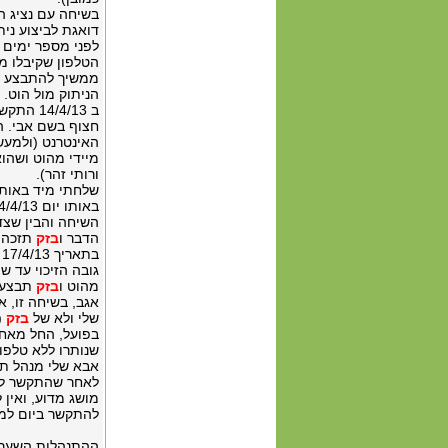
בשיחה עם נציג ה
דואגת לביצוע ני
לפני מספר ימים 
ממשיך להתבצע גם
הניתוק מול הוט.
ב 14/4/13 התקשרתי ל
חצוף בשם אבי. ה
האינטרנט (ולמעשה
מיידי מהוט ושהוא
ורותי זהר).
שלחתי מיד באותו י
השיחה והבין שצד
הדבר ו
בזק
תזכה א
ב
גובה הזיכוי עד ש
מהוט ו
בזק
תבצע א
אגב, בשיחה זו, א
שלי ולא של
בזק
(
בפועל, החל מאחרי צהרי
שנותרו ללא טלפון 
אבא שלי מנהל תי
לאחר שהתקשר ל
להתקשר ביום למח
ההתנהלות השערו