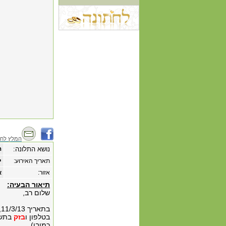
המלץ לחב
נושא התלונה:
ה
תאריך האירוע:
‏י
אזור:
א
תיאור הבעיה:
שלום רב,
בטלפון ו
בזק
כמובן).