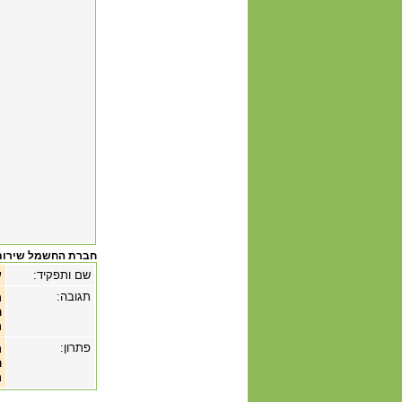
חברת החשמל שירות
שם ותפקיד:
ש
תגובה:
ת
ה
ת
פתרון:
ת
ה
ת