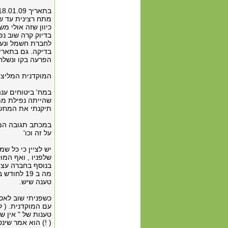
מתח רצינית עד ש
בדיוק קרה שוב נ
לחברת חשמל ונענ
הפרעה בקו ונשלח 
המוקדנית המליצה 
במח' ביטוחים ענ
שהייתה נפילת מת
תיקנתי את המחשב כשה
במכתב תגובה המצו
על זה וכו'
שלפניו , ואף המו
מה ב 19 ל
טענה שיש.
כשפניתי שוב לאס
עם המוקדנית. ( ל
( !) הוא אמר שינ