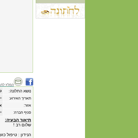
המלץ לחב
נושא התלונה:
ט
תאריך האירוע:
‏יו
אזור:
א
סניף חברה:
י
תיאור הבעיה:
שלום רב !
הנידון : טיפול כ