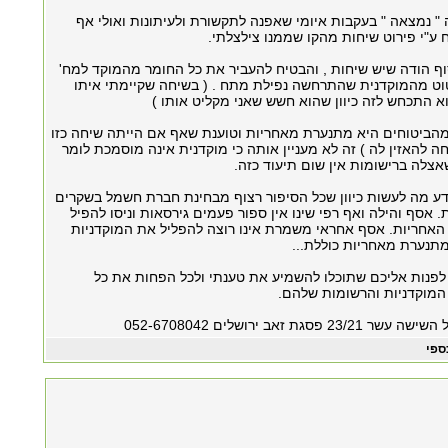
ה " נמצאה " בעקבות איומי שאפנה לתקשורת ולעיתונות ואולי אף
ע"י פירוט שיחות מהקו שממנו צילצלתי.
ף הודה שיש שיחות , והבטיח להעביר את כל החומר מהמוקד למח'
וט מהמוקדנית שהתרחשה נפילת מתח . ( בשיחה שקיימתי איתו
א התכחש לזה כיוון שהוא חשש שאני מקליט אותו )
הביטוחים היא מתנערת מאחריות וטוענת שאף אם הייתה שיחה כזו
חה להאזין לה ) זה לא מעניין אותה כי מוקדנית אינה מוסמכת לומר
 שאצלה ברישומות אין שום תיעוד כזה.
ודע מה לעשות כיוון שכל הסיפור רצוף מבחינת חברת חשמל בשקרים
 אסף והילה ואף רפי שינו אין ספור פעמים גירסאות וניסו להפיל
האחריות. אסף אחראי משמרת אינו רוצה להפליל את המוקדניות
מתנערת מאחריות כוללת...
 לפנות אליכם שתוכלו להשמיע את טענתי ולכל הפחות את כל
המוקדניות והרשומות שלהם.
סגת זאב ירושלים 052-6708042
ספי