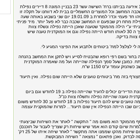
בתאריך 18.01.09 אירעה בביתנו ברח' השישה עשר 23 בבניין המונה 8 דיירים נפילת
כבה המחשב וכל המוצרים החשמליים בבית לא דווחנו על תקלה זו
כיוון שזה אולי משהו חד פעמי וכדו' למחרת ב 19.01.09 יום שני בשבוע באותה שעה
פילת מתח רק שבפעם זו המחשב שכבה כבר לא פעל יותר. מיד פניתי
יתי ע"י הילה מהמוקד שטענה שאכן הייתה נפילה ונשלח צוות
בדיקה. גם בתאריך ה 30 לאותו חודש הייתה נפילה וגם אז המוקדנית טענה שיש
צוות בדיקה.
לי לצלצל למח' ביטוחים ולתבוע את הפיצוי המגיע לי.
ה בחור בשם רפי רופא שהבטיח לסייע ויש לתקן את המחשב בהנחה
ח. כמובן שעל סמך הנפילה שהייתה ועל מה שאמרה המוקדנית
נזק עומד ע"ס 1150 ש"ח.
רף בזה מח' ביטוחים טוענים שלא הייתה שום נפילה. ואין תיעוד
יש לציין כי כל שמונת הדיירים יכולים להעיד שהייתה נפילה ב 19 לחודש וגם ביום
קדנית טענה שהייתה נפילה ותשלח צוות כנ"ל.
בנוסף בחברה עצמה טוענים שיש להם תיעוד נפילות ב 18 לחודש וב 30 לחודש משום
חודש ביום שבו הייתה הנפילה אין שום תיעוד... למרות שהמוקנית עצמה
ף מהמוקד הוא משום מה " התקשה " לאתר את השיחות שביצעתי
מרות שיום קודם הוא אמר שיש שיחות רק שצריך לעבור על תוכנם)
טענות של " אין שום שיחות מהקו שממנו אתה מתקשר " לאחר שיחה איתו של 25 דק'
סה לבדוק. ואכן פתאום " נמצאה " השיחה המבוקשת.