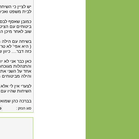
יש לציין כי השיח
לבית משפט ואכיח 
כמובן שאסף לבסו
ביטוחים עם הציט
שוב לאחר מיכן הו
בשיחה עם הילה מ
( היא אפי' לא טר
כזה דבר.... כיוון
כאן כבר אני לא י
והתנהלות מגוכחת.
אחד על השני את 
והילה מביטוחים 
לצערי אין לי אלא
השיחות שהיו עם 
בברכה כהן שמואל השישה עשר 23/21 פ
סוג הנזק :
כ