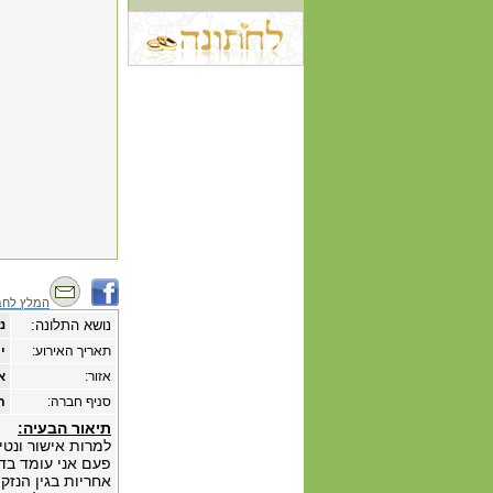
המלץ לחב
נושא התלונה:
נ
תאריך האירוע:
‏יו
אזור:
א
סניף חברה:
ת
תיאור הבעיה:
למרות אישור ונטי
פעם אני עומד בד
אחריות בגין הנז