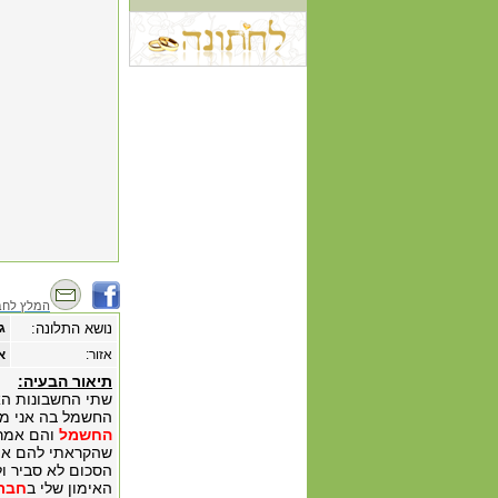
המלץ לחב
נושא התלונה:
ג
אזור:
א
תיאור הבעיה:
שתי החשבונות הא
החשמל בה אני מש
החשמל
והם אמרו
הסכום לא סביר ו
האימון שלי ב
חבר