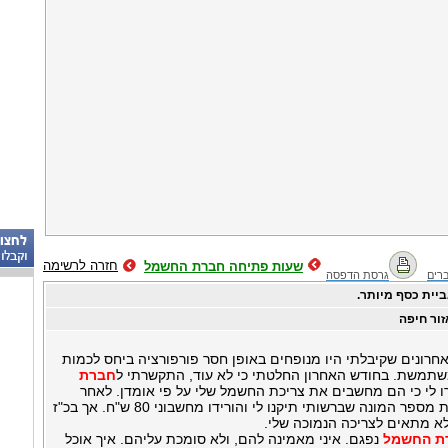
חזרה לרשימה
שעות פתיחה חברת החשמל
רים
גרסת הדפסה
ביית כסף מיותר.
זור חיפה
חרונים שקיבלתי היו מנופחים באופן חסר פורפורציה ביחס לכמות
תמשת. בחודש האחרון החלטתי כי לא עוד, התקשרתי ל
חברת
 לי כי הם מחשבים את צריכת החשמל שלי על פי אומדן. לאחר
שהקראתי להם את מספר המונה שברשותי תיקנו לי והורידו מחשבוני 80 ש"ח. אך בכ"ז
לא מתאים לצריכה הנמוכה שלי.
ת החשמל
נפגם. איני מאמינה להם, ולא סומכת עליהם. איך אוכל