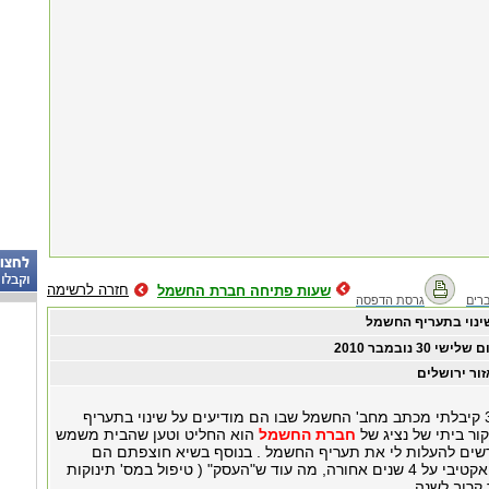
חזרה לרשימה
שעות פתיחה חברת החשמל
רים
גרסת הדפסה
ינוי בתעריף החשמל
ם שלישי ‏30 ‏נובמבר ‏2010
זור ירושלים
בתאריך 30/11/10 קיבלתי מכתב מחב' החשמל שבו הם מודיעים על שינוי בתעריף
ור ביתי של נציג של
חברת החשמל
הוא החליט וטען שהבית משמש
רשים להעלות לי את תעריף החשמל . בנוסף בשיא חוצפתם הם
רשמו לי דוח רטרואקטיבי על 4 שנים אחורה, מה עוד ש"העסק" ( טיפול במס' תינוקות
קרוב לשנה .