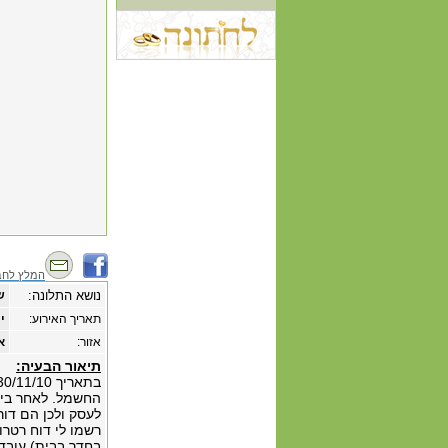
המלץ לחב
נושא התלונה:
ש
תאריך האירוע:
‏יו
אזור:
א
תיאור הבעיה:
החשמל. לאחר ביק
לעסק ולכן הם דו
בחדר בבית) עובד 