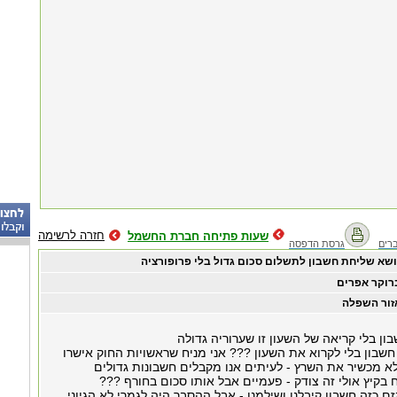
חזרה לרשימה
שעות פתיחה חברת החשמל
רים
גרסת הדפסה
ושא שליחת חשבון לתשלום סכום גדול בלי פרופורציה
רוקר אפרים
זור השפלה
ן בלי קריאה של השעון זו שערוריה גדולה
שבון בלי לקרוא את השעון ??? אני מניח שראשויות החוק אישרו
א מכשיר את השרץ - לעיתים אנו מקבלים חשבונות גדולים
 בקיץ אולי זה צודק - פעמיים אבל אותו סכום בחורף ???
ם כזה חשבון קיבלנו ושילמנו - אבל ההסבר היה לגמרי לא הגיוני