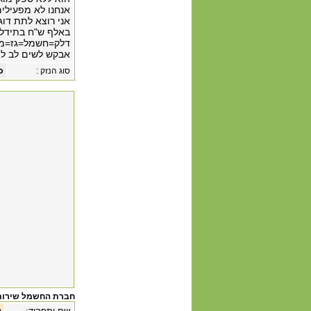
אנחנו לא מפעילים 
אני רוצא לתת דוג
באלף ש"ח בתידלוק
דלק=חשמל=גז=מי
אבקש לשים לב לתל
סוג הנזק :
כ
חברת החשמל שירות