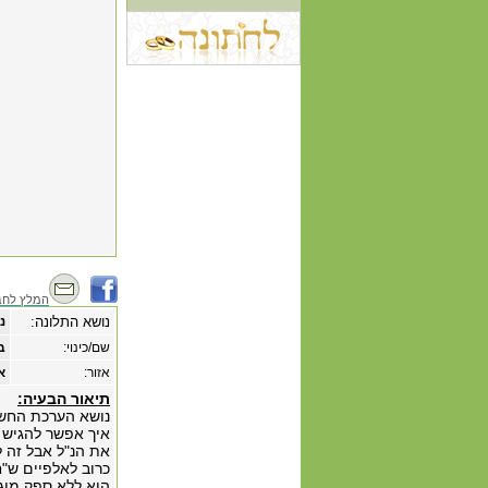
המלץ לחב
נושא התלונה:
נ
שם/כינוי:
ב
אזור:
א
תיאור הבעיה:
נושא הערכת החשבו
איך אפשר להגיש ח
את הנ"ל אבל זה ל
כרוב לאלפיים ש"ח
הוא ללא ספק מוגז