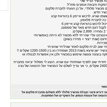
בהפקות והבאת אומנים מחו"ל
ם מכשיר סלולרי, על כן הגעתי לחברת סלקום
שיר חדש.
יא, לרכוש אייפון 6 בהוראת קבע
כה לחברת פלאפון.
כול לרכוש בהוראת קבע אייפון 6
 לקבל דגם חדש מאד של סמסונג.
ם.
אינטרנט עליי שהייתי ללא מכשיר לא היתה באפשרותי
גם (שנת ייצור + מחירו בשוק)
כירות.
י שוב לבית סלקום לאחר שגיליתי שהוניתי
ת 2013 ושמחירו נע בין 1200-1500 שקלים !!
ה בוצעה ונעשה שימוש במכשיר ולכן אין אפשרות לבטלה או
 חזרתי שוב לסניף ושוחחתי עם שגיא, הוצע לי מסלול יציאה מחברת
סלקום בקנס של 2400 שקלים, כי אני צריך לשלם על המכשיר ועל ההונאה של נציג
ספי
ני דורש פיצוי וקבלת מכשיר סלולר ללא תשלום מחברת סלקום על
הונאה ועל עוגמת הנפש, על השקרים ועל הסחטנות.