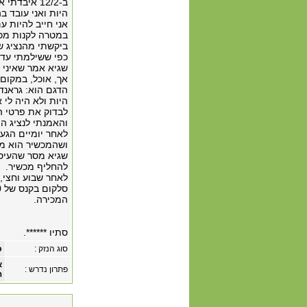
ב-12/2 איבדתי את מכשיר הנייד שלי
היות ואני עובד 
אני חייב להיות ע
במטרה לקנות מכ
ביקשתי מהנציג ששמו שג
כפי ששילמתי עד 
שגיא אמר שאיני י
אך, אוכל, במקום
הדגם הוא: גראנד 2 ומחירו: 2,899 שקלי
היות ולא היה לי 
לבדוק את פרטי הד
והאמנתי לנציג המ
לאחר יומיים הגעת
ושהמכשיר הוא מכשיר ישן שיצא בשנ
שגיא מסר שהעיסק
להחליף מכשיר.
לאחר שבוע וחצי,
המכירה.
סתיו ******.
סוג הנזק :
כ
א
פתרון נדרש :
ה