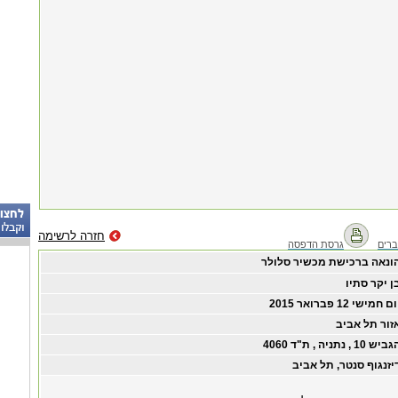
חזרה לרשימה
רים
גרסת הדפסה
ונאה ברכישת מכשיר סלולר
ן יקר סתיו
ום חמישי ‏12 ‏פברואר ‏2015
זור תל אביב
יש 10 , נתניה , ת"ד 4060
יזנגוף סנטר, תל אביב