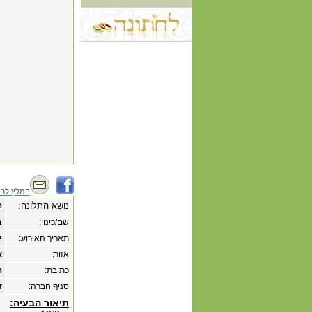
המלץ לחב
נושא התלונה:
ה
שם/כינוי:
ב
תאריך האירוע:
‏י
אזור:
א
כתובת:
הגב
סניף חברה:
ד
תיאור הבעיה: