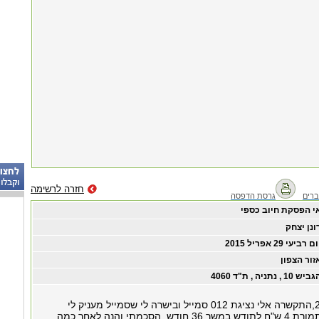
חזרה לרשימה
רים
גרסת הדפסה
י הפסקת חיוב כספי
ונן יצחק
ום רביעי ‏29 ‏אפריל ‏2015
זור הצפון
יש 10 , נתניה , ת"ד 4060
בתאריך 29.04.15,התקשרה אלי נציגת 012 סמייל ובישרה לי שסמייל מעניק לי
"מתנה"טאבלט".תמורת 4 ש"ח לתודש במשך 36 חודש. הסכמתי.והנה לאחר כמה