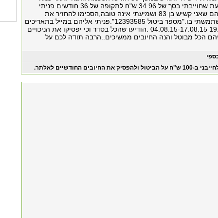
ימים אני נוכח לדעת שחוייבתי בסך של 34.96 ש"ח לתקופה של 36 חודשים.פניתי
אליהם ואמרתי להם שאני קשיש בן 83 ושמיעתי אינה טובה,הסכימו להחזיר את
הטאבלט שלא השתמשתי בו."מספר ביטול 12393585".פניתי אליהם במייל בתאריכים
19.05.15-22.06.15 04.08.15-17.08.15 .הודיעו שהכל בסדר וכי יפסיקו את הניכויים
הם הכל מבוטל והנה החיובים ממשיכים..הרבה תודה לכם על
ספי
בני ב-100 ש"ח על הביטול ולהפסיק את החיובים החודשיים לאלתר.