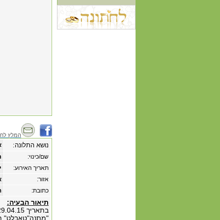
המלץ לחב
נושא התלונה:
א
שם/כינוי:
ר
תאריך האירוע:
‏י
אזור:
א
כתובת:
הגב
תיאור הבעיה: