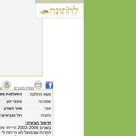
המלץ לחברים
גר
נושא התלונה:
התעלמות מפני
שם/כינוי:
כוכבי ינון
אזור:
אזור השרון
כתובת:
רח' הנביאים 28 חיפה
תיאור הבעיה:
בשנים 2-2006