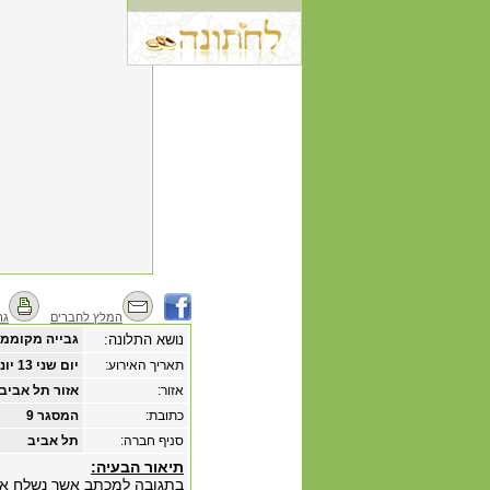
המלץ לחברים
גר
נושא התלונה:
גבייה מקוממת
תאריך האירוע:
‏יום שני ‏13 ‏יוני ‏2011
אזור:
אזור תל אביב
כתובת:
המסגר 9
סניף חברה:
תל אביב
תיאור הבעיה: