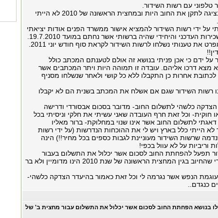
במהלך השיחה ביקשתי מן הנציגה לתקן את החוב היות ובמחצית הראשונה של 2010 לא הייתי
 על ידי רשות השידור להמציא אישור ממשרד הפנים אודות יציאתי
ת העדכני והיחידי שהיה ברשותי אשר נחתם במועד 19.7.2010.
 את טענותי נשלחו לרשות השידור לקראת סוף חודש יוני 2011.
ן!!
 על ידם כי אכן פניתי בנושא זה אולם לטענתם המכתב כולל
 מצא דרכו אליהם. עובדה זו תמוהה היות ויתר המכתבים אשר
ם לכתובת אחרות כן התקבלו ללא כל קושי ולאחר שנשלחו מסניף
ו רשות השידור שגם אם אשלח את המכתב בשנית הם לא יקבלו
מת הצדקה כלשהי לתשלום החוב- מדובר בסכום אבסורדי ודרישה
ו חוקית- וכל זאת חרף העובדה שאני עשיתי את חלקי וניסיתי בכל
דאגתי לתשלום החוב אשר אינו שנוי במחלוקת- ברור מאליו
א הייתי כלל בארץ ויש לי את ההוכחות הנדרשות (על ידי רשות
שנדמה שרשות השידור מעוניינת לגבות כספים בכל מחיר!!) הינה
ת וריביות על לא עוול בכפי!
ור תפעל להפחתת החוב לסכום אשר יכלול את התשלום בעבור
מחצית ב' של 2010 בלבד- ברי שהחיוב בגין המחצית הראשונה של שנת 2010 הינו מדומיין ולא בר
ועוגמת הנפש אשר נגרמה לי וכל זאת כאמור בהיעדר הצדקה כלשהי-
ם כנגדם..
 בנושא הפחתת החוב לסכום אשר יכלול את התשלום עבור מחצית ב' של