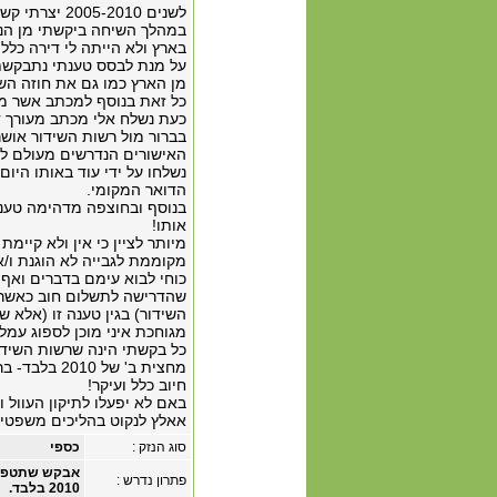
לשנים 2005-2010 יצרתי קשר טלפוני עם רשות השידור.
בארץ ולא הייתה לי דירה כלל.
על מנת לבסס טענתי נתבקשתי
מן הארץ כמו גם את חוזה השכירו
כל זאת בנוסף למכתב אשר מפרט
כעת נשלח אלי מכתב מעורך די
בברור מול רשות השידור אושר
האישורים הנדרשים מעולם לא
נשלחו על ידי עוד באותו היו
הדואר המקומי.
בנוסף ובחוצפה מדהימה טענ
אותו!
מיותר לציין כי אין ולא קיי
מקוממת לגבייה לא הוגנת ו/א
כוחי לבוא עימם בדברים ואף 
שהדרישה לתשלום חוב כאשר ל
השידור) בגין טענה זו (אלא 
מגוחכת איני מוכן לספוג עמלו
כל בקשתי הינה שרשות השיד
חיוב כלל ועיקר!
באם לא יפעלו לתיקון העוול 
אאלץ לנקוט בהליכים משפטיי
סוג הנזק :
כספי
אבקש שתטפלו
פתרון נדרש :
2010 בלבד.