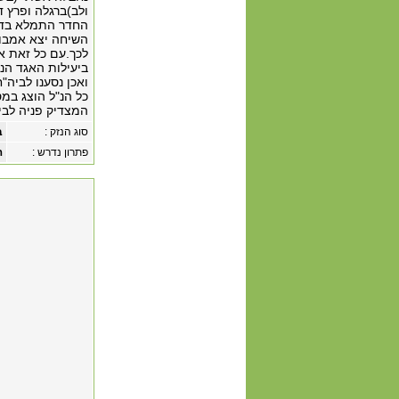
ולב)ברגלה ופרץ 
החדר התמלא בדם 
השיחה יצא אמבול
לכך.עם כל זאת אנ
ביעילות האגד הנ"
ואכן נסענו לביה"
כל הנ"ל הוצג במ
המצדיק פניה לבי"
סוג הנזק :
ב
פתרון נדרש :
ה