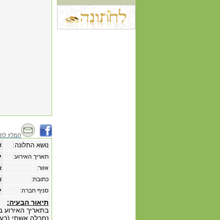
המלץ לחב
נושא התלונה:
א
תאריך האירוע:
‏י
אזור:
א
כתובת:
א
סניף חברה:
י
תיאור הבעיה:
נחבלה אשתי (בעל