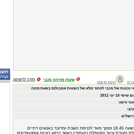
חזרה לרשימה
שעות פתיחה מכבי
רים
גרסת הדפסה
י נכונות של מכבי להחזר מלא של הוצאות אמבולנס בשעת סכנה
ום שישי ‏10 ‏יוני ‏2011
זור חיפה
רצי
רושלים
בתאריך האירוע בשעה 18.45 סמוך מאד לכניסת השבת ומדובר באנשים דתיים
ת תעודת עיוור ומטופלת בקומודין כאשר ברקע בעיות אוסטופרוזיס