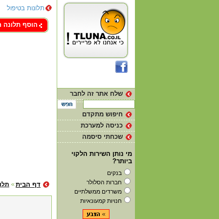
תלונות בטיפול
צור קשר
הוסף תלונה 
שלח אתר זה לחבר
חיפוש מתקדם
כניסה למערכת
שכחתי סיסמה
מי נותן השירות הלקוי
ביותר?
בנקים
חברות הסלולר
דף הבית
תלו
משרדים ממשלתיים
חנויות קמעונאיות