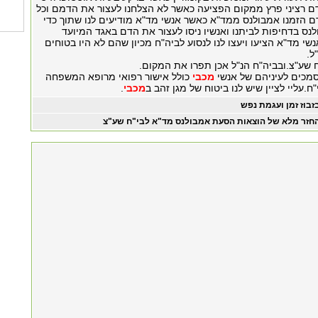
דם רציני פרץ ממקום הפציעה כאשר לא הצלחנו לעצור את הדמם וכל
הזמנו אמבולנס ממד"א כאשר אנשי מד"א מודיעים לנו שתוך כדי
נס בדחיפות לביתנו ואנשיו ניסו לעצור את הדם באגד המיועד
שי מד"א הציעו ויעצו לנו לנסוע לביה"ח מכיון שהם לא היו בטוחים
ל.
ח שע"צ.ובביה"ח הנ"ל אכן תפרו את המקום.
סמכים לעיניהם של אנשי
מכבי
כולל אישור רפואי מרופא המשפחה
ח.עליי לציין שיש לנו ביטוח של מגן זהב ב
מכבי
.
זבוז זמן ועגמת נפש
חזר מלא של הוצאות הסעת אמבולנס מד"א לבי"ח שע"צ