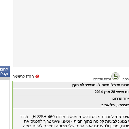
חזרה לרשימה
רים
גרסת הדפסה
רות מזלזל ומשפיל - מכשיר לא תקין
ום שישי ‏28 ‏מרץ ‏2014
זור הדרום
צרת 3, תל אביב
בתאריך 5/3/14 הצטרפתי לחברת מירס ורכשתי מכשיר מדגם H-S/SH-460, - (כבר
 בנוגע לבעיות קליטה בתוך הבית - וטענו שאני צריך להכניס את
ות, מכיון ולטענתם אזור הבית שלי מכוסה וחייבת להיות בעיה