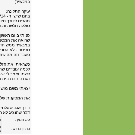
במכשיר).
עיקר התלונה:
מהכיס לצורך חיוג
סוללה חלשה ונכב
במכשיר ממש חדש 
סריטה - לא הסכים
כשבר וזה מה שצי
כשראיתי את הזלז
לכמה עובדים שהיו
לשמו ואמר לי שש
ואת כתובת בית ה
יצאתי משם מושפל
את המסקנות שלי 
ודרך אגב שאלתי 
דבר שהנציג לא רצ
סוג הנזק :
ו
ת
פתרון נדרש :
ב