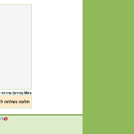
Mirs (מירס) שירות לקוחות
תלונה נשלחה ל
כל ה