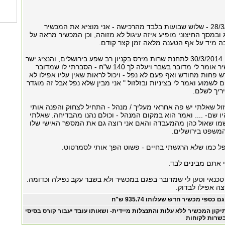
ביום שישי ה- 28/3/14 - שלוש שבועות בלבד מהרכישה - אני מוציא את המכשיר
 ובמסך החיצוני מופיע איזה עיגול לא מזוהה, וכן המכשיר מראה על
ה מיד על אף הטענה מלאה זמן קצר קודם.
פניתי ביום ראשון 30/3/2014 לתחנת שרות מירס בקניון רב שפע בירושלים, והנציג ישר
שרואה את המכשיר אומר לי מדובר בשבר ויעלה לך 140 ש"ח - הסברתי לו שמדובר
פחות מחודש ואף פעם לא נפל - ויכול לראות שאין עליו אפילו לא
 לשמוע ואמר לי בציניות ובזלזול " אני מבין שלא נפל אבל זה מוגדר
ריך לשלם.
ול שאלתי יש פה אחראי מעליך / מנהל - התחיל לצחוק והפנה אותי
 שם- .... ואמר הוא במקום המנהל - וכולם נהנו מהבדיחה. שאלתי
מו שאול כהן מהמעבדה והאם אני רוצה גם את המספר האישי שלו
משפט בירושלים.
 כמו שלא הרגשתי בחיים - פשוט הפך אותי לסמרטוט.
אתם מבינים לבד.
טכנאי וטען לי שמדובר בפגם במכשיר ולא בשבר עקב נפילה וכדומה.
ה אפילו לבדוק.
גם כספי מכשיר חדש שעלותו 935.74 ש"ח
יקון המכשיר ללא עלות והתנצלות מיידית- ושאותו עובד יעבור קורס בסיסי
שרות לקוחות