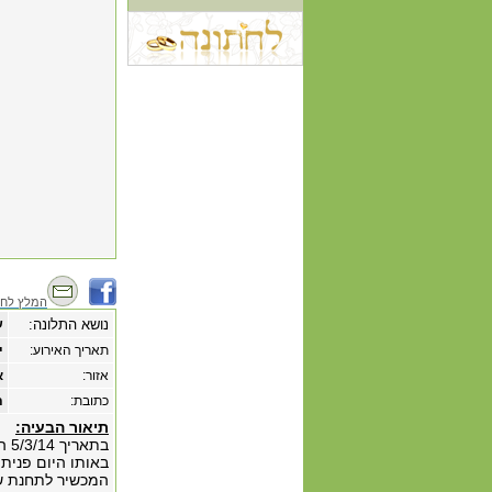
המלץ לחב
נושא התלונה:
ש
תאריך האירוע:
‏י
אזור:
א
כתובת:
תו
תיאור הבעיה:
באותו היום פניתי
המכשיר לתחנת שר