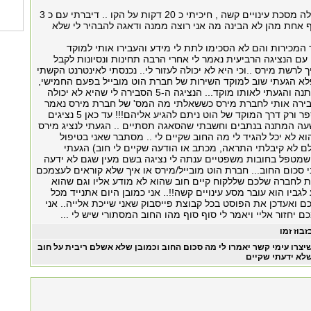
בשנייה הזאת החלה מסכת עינויים קשה , חיכיתי כ 20 דקות על הקו .. דיברתי עם כ 3
ף אחת מהן לא הבינה מה אני רוצה ממנה ודאגה להבהיר לי שלא
 המכירות והם לא הסכימו לתת לי מידע והעבירו אותי למוקד
עם הנציגה הרביעית נאמר לי אחרי הרבה תחינות ונסיונות לקבל
ך לרשת מירס ..וכי היא לא יכולה לעזור לי.. נכנסתי לאינטרנט הקשתי
א הגעתי שוב למוקד השירות של חברת הוט מובייל בפעם החמישי,
שוב 20 דקות המתנה והגעתי לאותו מוקד... הנציגה ה-5 הסבירה לי שהיא לא יכולה
עבירה אותי לחברת מירס כששאלתי מה המס' של חברת מירס נאמר
לי כי אין להם מספר ורק דרך המוקד של הוט ניתם להגיע אליהם!!! עד כאן 5 נציגים
ה המתנה בנתבים וחשבתי שהסאגה תסתיים .. הגעתי לנציג מירס
א לא יכל להגיד לי מה החוב שקיים לי .. מסתבר שאני בטיפול
לם לא קיבלתי התראה, מכתב או הודעה שקיים לי חוב) הגעתי
 שמטפל בחובות משפטיים ענתה לי נציגה בשם מעין שגם לא ידעה
י סכום החוב... חברת הוט מובייל/מירס או איך שלא קוראים לעצמכם
ות לחברה שלכם שללקוח קיים חוב שהוא לא מודע אליו וגם שהוא
גביו הוא עובר מסע עינויים קשה!!.. אני כמובן היום אתנייד מכל
ם ואעדכן את הפוסט בכל קבוצת פייסבוק שאני שייכת אלייה.. אני
 יחזור אליי ויאמר לי סוף סוף מהו החוב המסתורי שיש לי ...
זבוז זמו
יצרו עימי קשר יאמרו לי מה סכום החוב וכמובן שלא אשלם ריבית על חוב
לא ידעתי שקיים