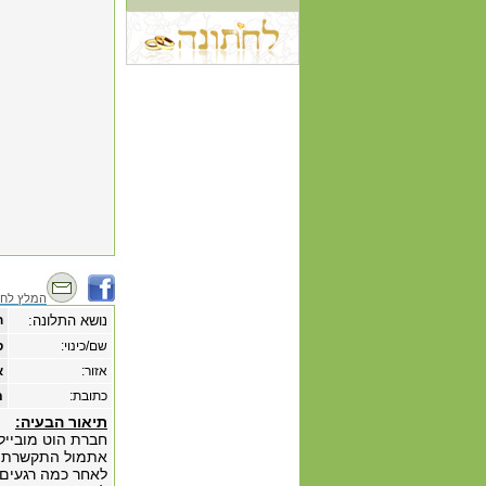
המלץ לחב
נושא התלונה:
ח
שם/כינוי:
ס
אזור:
א
כתובת:
תו
תיאור הבעיה:
חברת הוט מובייל 
אתמול התקשרתי ל
לאחר כמה רגעים 