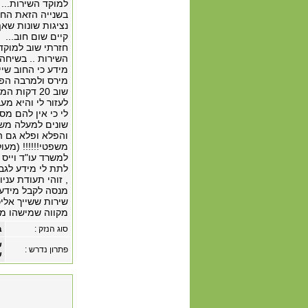
למוקד השירות...
נציגות שונות שא
קיים שום חוב...
חזרתי שוב למוקד
השירות .. בשיחה 
מידע כי החוב שיי
מירס ולמרבה הפל
לעזור לי והיא מ
שונים למעלה משע
והפלא ופלא גם הו
משפטי!!!!!! (מעו
למשרד עו"ד וייס
לתת לי מידע לגב
, זוהי תעודת עני
מנסה לקבל מידע ל
שירות ששייך אליכ
מקווה שמישהו מכם
סוג הנזק :
ב
ש
פתרון נדרש :
ש