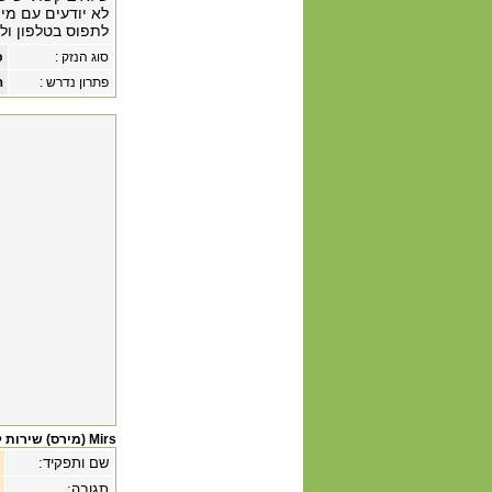
לא יודעים עם מי
לתפוס בטלפון ול
סוג הנזק :
כ
פתרון נדרש :
ה
Mirs (מירס) שירות לקוחות
שם ותפקיד:
תגובה: