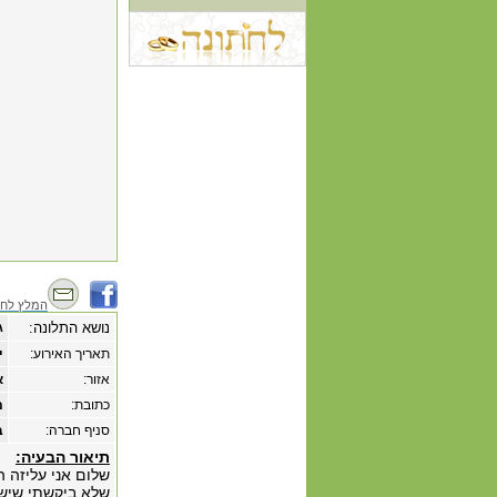
המלץ לחב
נושא התלונה:
ג
תאריך האירוע:
‏י
אזור:
א
כתובת:
מ
סניף חברה:
ב
תיאור הבעיה:
שלום אני עליזה 
שלא ביקשתי שישל