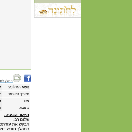
המלץ לחב
נושא התלונה:
ש
תאריך האירוע:
‏י
אזור:
א
כתובת:
תו
תיאור הבעיה:
שלום רב,
אבקש את עזרתכם
במהלך חודש דצמב