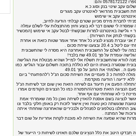
05 והם:
יתי לחברת מירס מכיוון שטרם קבלתי הודעה לחיוב,
 שמסרה לי ששום דבר לא בוצע וחוץ מהתנצלות עלי לשלם עמלה
 + גלישה באינטרנט למרות שבקשתי לבטל עקב אי שימוש (המכשיר
בקשתי לנתק את השירות) .
3 שבועות אני עוברת מנציג לנציג כל אחד אחד אומר שטות כזאת או אחרת
20.4 ובצענו שיחת סכום .
מה עלי לשלם על החשבונית האחרונה היא מסרה לי שהחשבונית
 עומדת על סך 49.01 שח בלבד!
נה לוודא שהחשבונית תשלח אלי למייל ושהיא מבטלת את הגלישה
ונית שנסגרה באותו היום לא כוללת בתוכה תשלום עבור הגליש. כמו
ם ה.. ושלמתי את החוב על סך 49.01
יש לציין שבצעתי מולה לפחות כ 3 פעמיים את השיחת סכום הנ"ל ו"להפתעתי" ביום
התחלה הפעם אין תיעוד גם לשיחה הזאת ואין שום זכר לשיחות הנ"ל
עם הנציגה הזאת פוטרה\התפטרה כמו כל הנציגים הקודמים אמרו
מיינת כי לא שוחחתי עם אף אחד.
 שעות אושר לנציגה בשם אוסנת להאזין לשיחה ואכן כל מה שאמרתי אמת
ענת שנעשתה כאן טעות ואין אישור לזכות רק באופן חלקי בלבד ונו
וב התחלנו בטלפונים למנהלים ולבכירים שהאחרונה שוחחתי איתה
רוכות של המתנה .
מרות שהיא שמעה את השיחה לא מוכנת לקחת אחריות על שום דבר
 תבדקו היטב את כלל הנציגים שלכם תאזינו לשיחות כי הייעוד של