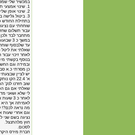
במכשיר שלי שמספרו 78172122
1. שינוי אמצעי תשלום עקב שינוי בנק וסוג כ.א
2. שינוי אופן שליחת חשבונית מהדואר לאינטרט עקב מגורים
3. ביטול גלישה באינטרנט עקב אי שימוש
בתחילת החודש פנ
שוחחתי עם נציגה
עבור תשלום שחזר
מתחבר לבד ולכן 
במשך כ 
עד שלבסוף שוחחתי עם ליטל ב 
שאלתי את ליטל כ
לאחר זיכוי עבור הגלישה
בנוסף בקשתי מימ
ובמידה וגם החשב
כן מסרתי כ.א סבפע
א' 22.4 הקו נותק ללא ידיעה \ הודעה מוקדמת .
שוב חזרנו לנק' ה
שאלתי אם גם הפ
לי שלא ושאני מד
לאחר כ 3
לאמיתה אך היא טו
מה נראה לכם?! ש
וגם אחרי שעות א
נציגה בשם שני ל
חוץ מלהתנצל.
לסכום.
חברת מירס היקרה