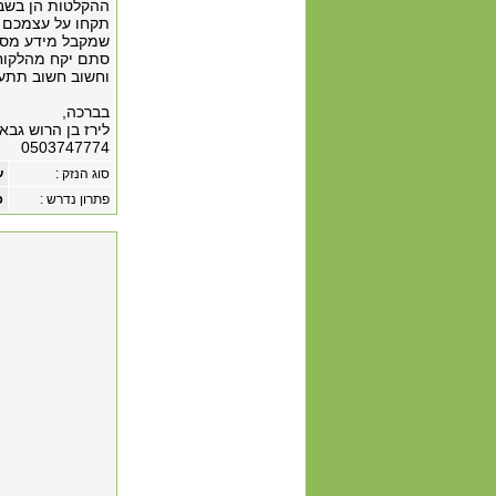
ההקלטות הן בשבי
תקחו על עצמכם א
שמקבל מידע מסוג
סתם יקח מהלקוח 
וחשוב חשוב תתעד
בברכה,
לירז בן הרוש גבאי
0503747774
סוג הנזק :
ע
פתרון נדרש :
פ