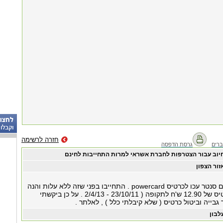
חזרה לרשימה
רים
גרסת הדפסה
יוב עבור הצטרפות לחברת אשראי למרות התחייבות לחינם
זור הצפון
צורפתי בסניף הום סנטר עכו לכרטיס powercard . התחייבו בפני שזה ללא עלות והנה
חוייבתי בדמי כרטיס של 12.90 ש'ח לתקופה ( 23/10/11 - 2/4/13 . על כן ביקשתי
 גבייה וביטול כרטיס ( שלא קיבלתי כלל ) , לאלתר .
לבון