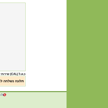
כ.א.ל (CAL) שירות לקוחות
תלונה נשלחה ל
כל ה