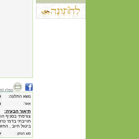
המלץ לחב
נושא התלונה:
ח
אזור:
א
תיאור הבעיה:
ביטול חיוב , החזר
סוג הנזק :
ע