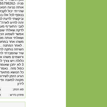
אותה נציגה הטעת
שהייתי יכול לקבל
וביקשתי לדעת לגב
זהה לחיוג לארה"
לדקה.שאלתי שוב 
ושאלתי אותה מספ
משהו אחר במחשב 
. לאחר המתנה .
השיחה נותקה לה כ
כלולה ויש צורך ל
3 לא יתכן שאומ
כפול מזה . נאמר לי עד 5מדינות שלמעשה
כל הנושא מתועד
הגיע הזמן לשירות
מקווה למענה ופיצ
לירון
סוג הנזק :
ב
פתרון נדרש :
פ