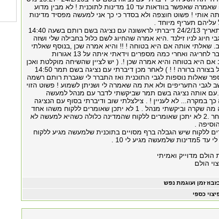
פניה -55798262 שאמרה שאפשר בוודאות עד 10 מדינות לתוכנית ! לא מבין מדוע
ה אותי ! פשוט חוצפה ולא בסדר כי כך אני למעשה מפסיד מדינות
 עליהם תעריף מיוחד .
בנוסף לכל אלו בתאריך 24/2/13 דיברתי לראשונה עם נציגה בשם רותם בשעה 14:40
י חיוג לניו זילנד .היא אמרה שהחיוג לשם כלול בחבילה שלי ושזה
ב. שאלתי אותה אם היא בטוחה ! !! והיא אמרה שכן ,בנוסף שאלתי
לגבי התעריף מעבר לחריגה ואחרי כמה מספרים וידאתי איתה על 13 אגורות
אם היא בטוחה והיא אמרה שכן !. ( יש לציין שהשיחה מוקלטת ואכן
אפשר לשמוע הכל בצורה ברורה ! ! ) לאחר מכן דיברתי עם נציגה בשם תמר 14:50
ר שאלות נוספות לגבי התוכנית ואז התברר לי שגברת רותם רשמה
לגבי התעריפים ולא את מה שאמרה לי ושניתן לשמוע ! פשוט הזוי
..עם אותה נציגה בשם תמר שביקשתי לדבר עם מנהל למעשה
ך במקרה... לא לעניין ! . צילצלתי שוב ודיברתי בסוף עם הנציגה
שיר שהסברתי לה מה שקרה וביקשתי מנהל . 1 לא יתכן שאומרים ללקוח משהו אחד
ורושמים משהו אחר .2 לא יתכן שאומרים ללקוח שהמדינה כלולה כשהיא למעשה לא
הוסיפה .
רים ללקוח שיש הגבלה ברף מסויים בתוכנית שלמעשה מגיע ללקוח
 מגיע לי 10 .
 הולם מדוייק ואמיתי
וי הולם
זבוז זמן ועוגמת נפש
יצוי כספי