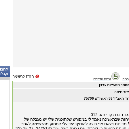
חזרה לרשימה
רים
גרסת הדפסה
ספר הטעייות צרכן
זור חיפה
' האצ"ל 53 ראשל"צ 75706
ד חברת קווי זהב 012
ות שבראשונה נאמר לי במפורש שלתוכנית שלי יש מגבלה של
מדינות והיא עד 5 מדינות ושאם אני רוצה להוסיף יעד עלי למחוק מהרשימה,לאחר
מכן התברר לי שזו הייתה הטעיה כי דיברתי עם נציגה בשם שיר ב24/2/13 -15:27 מ'ס