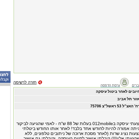
חזרה לרשימה
רים
גרסת הדפסה
יובים לאחר ביטול עיסקה
זור תל אביב
' האצ"ל 53 ראשל"צ 75706
בחודש8,2012 ביצעתי עיסקה ב012mobile בעלות של 88 ש"ח - לאמי שהגיעה לביקור
יתה אמורה להיות לחודש אחד בלבד! לאחר אותו החודש ביטלתי
ות נציג שרות (לאחר מסכת ארוכה של ניתובים טלפונים, ללא
הגעתי אליו!!!) קיבלתי אישור לסיום העיסקה, וקיבלתי גם אישור