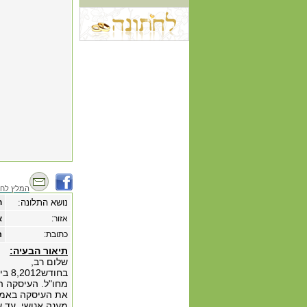
המלץ לחב
נושא התלונה:
ח
אזור:
א
כתובת:
רח
תיאור הבעיה:
שלום רב,
מחו"ל. העיסקה ה
את העיסקה באמצע
מענה אנושי, עד ש