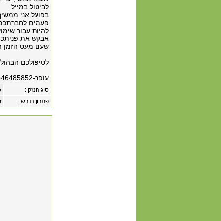
לביטול במייל.
בפועל אני ממשיך
פעמים לחברתכם ל
להיות עבור שימוש
אבקש את פניתכם א
שעם מעט הזמן הפ
לטיפולכם הבהול!
עופר-0546485852
סוג הנזק :
כ
פתרון נדרש :
ז