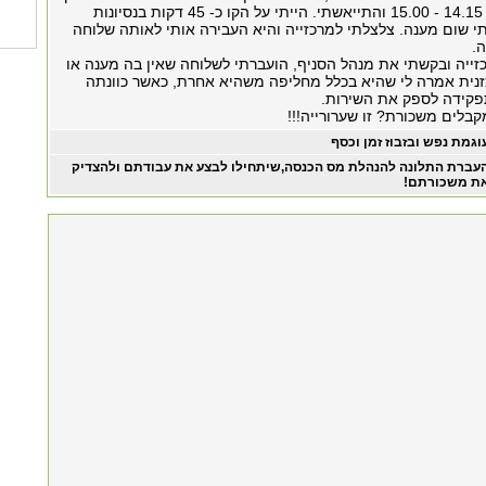
ברור. צלצלתי בין 14.15 - 15.00 והתייאשתי. הייתי על הקו כ- 45 דקות בנסיונות
י שום מענה. צלצלתי למרכזייה והיא העבירה אותי לאותה שלוחה
.
זייה ובקשתי את מנהל הסניף, הועברתי לשלוחה שאין בה מענה או
נית אמרה לי שהיא בכלל מחליפה משהיא אחרת, כאשר כוונתה
פקידה לספק את השירות.
בלים משכורת? זו שערורייה!!!
וגמת נפש ובזבוז זמן וכסף
עברת התלונה להנהלת מס הכנסה,שיתחילו לבצע את עבודתם ולהצדיק
ת משכורתם!