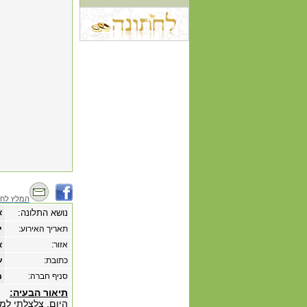
המלץ לחב
נושא התלונה:
א
תאריך האירוע:
‏י
אזור:
א
כתובת:
ע
סניף חברה:
מ
תיאור הבעיה:
היום, צלצלתי למ