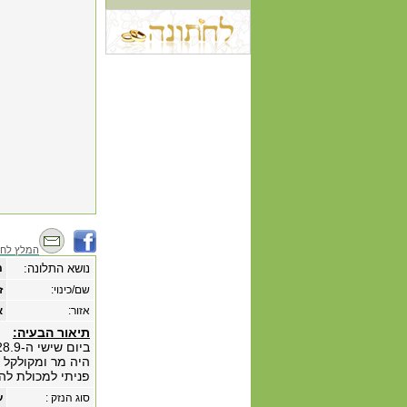
המלץ לחב
נושא התלונה:
מ
שם/כינוי:
ז
אזור:
א
תיאור הבעיה:
ביום שישי ה-28.9 קניתי בקבוק
היה מר ומקולקל 
פניתי למכולת לה
סוג הנזק :
ע