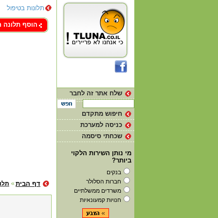
תלונות בטיפול
צור קשר
הוסף תלונה 
שלח אתר זה לחבר
חיפוש מתקדם
כניסה למערכת
שכחתי סיסמה
מי נותן השירות הלקוי
ביותר?
בנקים
חברות הסלולר
דף הבית
תלו
משרדים ממשלתיים
חנויות קמעונאיות