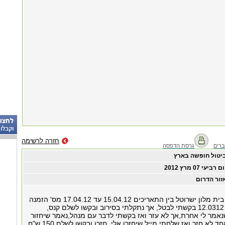
חזרה לרשימה
רים
גרסת הדפסה
יטול חופשה בארץ
ום רביעי ‏07 ‏מרץ ‏2012
זור הדרום
בתאריך 070312 בית מלון ישרוטל בין התאריכים 15.04.12 עד 17.04.12 מס' הזמנה
100433.בתאריך 12.0312 בקשתי לבטל, אך נתקלתי בסירוב ובקשו לשלם קנס,
אמר לי אחרת,אך לא עזר ואז בקשתי לדבר עם מנהל,נאמר שיחזור
למחרת, אך אף אחד לא חזר ואז שלחתי מייל שיחזרו אלי, חזרו ובקשו לשלם 150 ש"ח