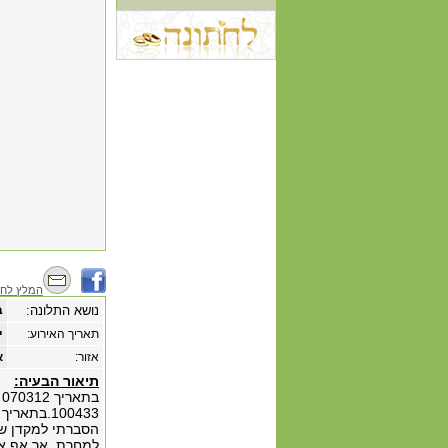
המלץ לחב
נושא התלונה:
ב
תאריך האירוע:
‏י
אזור:
א
תיאור הבעיה:
הסברתי למקדן שנ