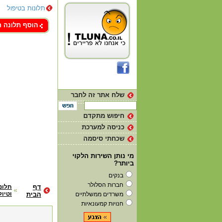
תלונות בטיפול
צור קשר
הוסף תלונה 
שלח אתר זה לחבר
חיפוש מתקדם
כניסה למערכת
שכחתי סיסמה
מי נותן השירות הלקוי
ביותר?
בנקים
חברות הסלולר
דף
תלונ
וטיול
משרדים ממשלתיים
הבית
חנויות קמעונאיות