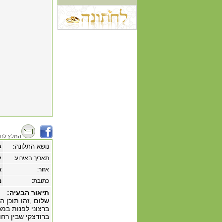
המלץ לחב
נושא התלונה:
ב
תאריך האירוע:
‏י
אזור:
א
כתובת:
נ
תיאור הבעיה:
שלום ,זהו תוכן 
ברצוני לפנות במכ
ברודצקי שבין רחו