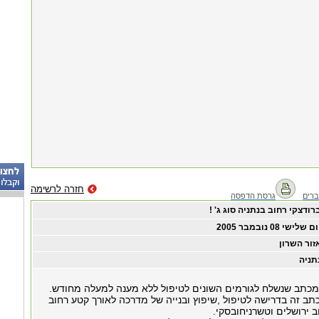
חזרה לרשימה
רים
גרסת הדפסה
רודצקי רחוב בנתניה סוג ג' !
ום שלישי ‏08 ‏נובמבר ‏2005
זור השרון
תניה
המכתב שנשלח לגורמים השונים לטיפול ללא מענה למעלה מחודש.
תב זה בדרישה לטיפול ,שיפוץ ובנייה של מדרכה לאורך קטע רחוב
ב ירושלים וטשרניחובסקי.