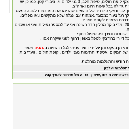
ישנם ברחוב ברודצקי קופת חולים, טיפת חלב, 3 גני ילדים וגן ציבורי קטן. כמו כן יש
ית גדולה בכל שעות היום ואחה"צ.
ך לברודצקי פינת ירושלים עצים שהרימו את המרצפות לגובה כמעט
הולך רגל צעיר כמבוגר ,אמהות עם עגלה שלא מתקשים ו\או נופלים,
דרכם הרגלית לקופת חולים.
אני גר בברודצקי 29 ומדי בוקר מחלון חדר השינה אני עד למספר נפילות ואני או שכנים
.
שבורות ונצרך פה טיפול דחוף.
דיירי ברודצקי לטפל באופן דחוף לפני שיקרה אסון.
 הן בפקס והן על ידי דואר פניתי לכל הרשויות ב
נתניה
מספר
ל המקום ואספתי חתימות מגני ילדים , קופת חולים , וועדי בית
ה חודש והתעלמות מוחלטת.
תעלמות ועלבון
דרש טיפול חירום ,שיפוץ ובנייה של מדרכה לאורך קטע