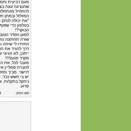
פעם רביעית וחמי
שהנציגה עונה ב
להתחיל מהתחלה כ
המזלזל ובמתן תש
"את יכולה לנתק 
בטלפון כדי שסוף 
הבוקר?!
למען הסדר הטוב, 
שורה תחתונה נות
החזירו לי שיחה ו
דרך להגיד את הד
ייתכן, לא הגיוני
מקרר פגום!!!!
מעבר לכל, את הפ
לחברת סמליין אין
דרשני. מביך ומזלז
יש בי חשש כבד, 
ניתקל בתקלות, ונ
פרוע.
סוג הנזק :
ו