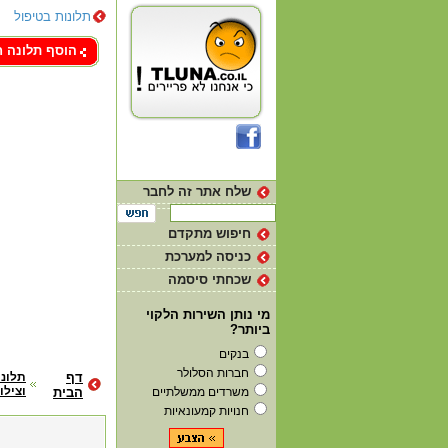
תלונות בטיפול
צור קשר
הוסף תלונה 
שלח אתר זה לחבר
חיפוש מתקדם
כניסה למערכת
שכחתי סיסמה
מי נותן השירות הלקוי
ביותר?
בנקים
חברות הסלולר
דף
תלונו
וצילו
משרדים ממשלתיים
הבית
חנויות קמעונאיות