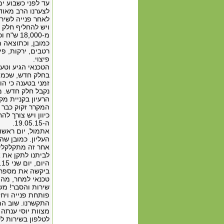
עד לפני כשבוע י
לצערנו הרב מאוד
לאחר פנייה לשירו
ויש להחליף חלק ז
מ-18,000 ש"ח וכי הוא פגום.
פיצוי.
הטכנאי הגיע וטען
בחלק חדש, שכמוב
זמני בטענה כי הו
נקבל חלק חדש. מ
הרעיון בקניית מק
המקרר זקוק כבר 
כיוון ויש צורך ל
ה-19.05.15.
העליון. כמובן ש
אחר זה מתקלקלים
לביתנו לתקן את 
ביקשה את מספר ה
טכנאי למחר, מה ע
שירות והסבר! מש
פותחת פנייה ויחז
מצוות יוסי ענתה 
לטלפון בשירות 