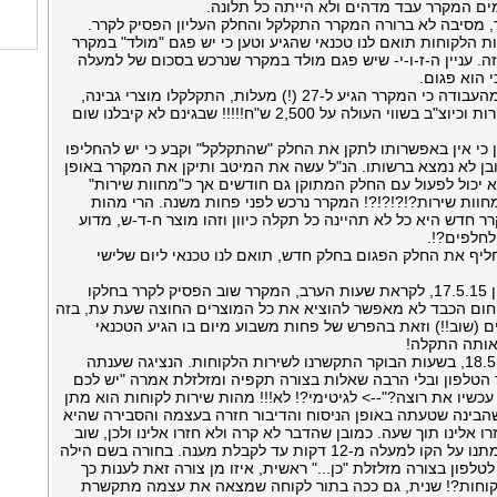
מים המקרר עבד מדהים ולא הייתה כל תלונה.
, מסיבה לא ברורה המקרר התקלקל והחלק העליון הפסיק לקרר.
ת הלקוחות תואם לנו טכנאי שהגיע וטען כי יש פגם "מולד" במקרר
ה. עניין ה-ז-ו-י- שיש פגם מולד במקרר שנרכש בסכום של למעלה
כמובן, וכתוצאה מהעבודה כי המקרר הגיע ל-27 (!) מעלות, התקלקלו מוצרי גבינה,
רטבים, ירקות, פירות וכיוצ"ב בשווי העולה על 2,500 ש"ח!!!!! שבגינם לא קיבלנו שום
 כי אין באפשרותו לתקן את החלק "שהתקלקל" וקבע כי יש להחליפו
ן לא נמצא ברשותו. הנ"ל עשה את המיטב ותיקן את המקרר באופן
א יכול לפעול עם החלק המתוקן גם חודשים אך כ"מחוות שירות"
חוות שירות?!?!?!?! המקרר נרכש לפני פחות משנה. הרי מהות
רר חדש היא כל לא תהיינה כל תקלה כיוון וזהו מוצר ח-ד-ש, מדוע
לחלפים?!.
החליף את החלק הפגום בחלק חדש, תואם לנו טכנאי ליום שלישי
אתמול, יום ראשון 17.5.15, לקראת שעות הערב, המקרר שוב הפסיק לקרר בחלקו
החום הכבד לא מאפשר להוציא את כל המוצרים החוצה שעת עת, בזה
 (שוב!!) וזאת בהפרש של פחות משבוע מיום בו הגיע הטכנאי
אותה התקלה!
היום, יום שני 18.5.15, בשעות הבוקר התקשרנו לשירות הלקוחות. הנציגה שענתה
טלפון ובלי הרבה שאלות בצורה תקפיה ומזלזלת אמרה "יש לכם
כשיו את רוצה?"--> לגיטימי?! לא!!! מהות שירות לקוחות הוא מתן
הבינה שטעתה באופן הניסוח והדיבור חזרה בעצמה והסבירה שהיא
רו אלינו תוך שעה. כמובן שהדבר לא קרה ולא חזרו אלינו ולכן, שוב
התקשרנו. שוב המתנו על הקו למעלה מ-12 דקות עד לקבלת מענה. בחורה בשם הילה
לטלפון בצורה מזלזלת "כן..." ראשית, איזו מן צורה זאת לענות כך
לקוחות?! שנית, גם ככה בתור לקוחה שמצאה את עצמה מתקשרת