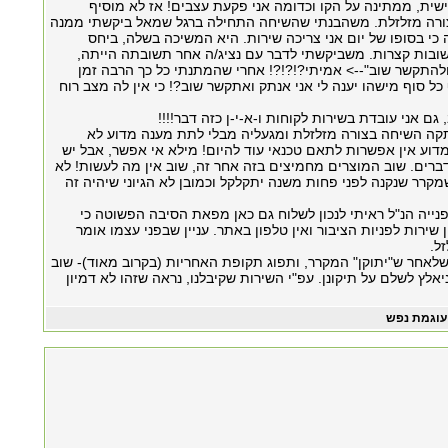
שית, ממתינה על הקו וכדומה אני פקעת עצבים! אז לא מוסיף
צורה מזלזלת. משהבנתי שהשיחה התחילה ברגל שמאל ביקשתי ממנה
י בסופו של יום אני צריכה שירות. היא המשיכה בשלה, ביחס
ובות קצרות. משביקשתי לדבר עם נציג/ה אחר תשובתה הייתה,
ולהתקשר שוב"--> אמיתי?!?!?! אחרי שהמתנתי כל כך הרבה זמן
כל סוף מישהו יענה לי אני אנתק ואתקשר שוב?! כי אין לה מצב רוח
גם אני עובדת בשירות לקוחות ו-א-י-ן כזה דבר!!!!
קה השיחה בצורה מזלזלת ומגעליה מבלי לתת מענה מדוע לא
מדוע אין אפשרות לתאם טכנאי עוד להיום! מילא אי אפשר, אבל יש
ברים. שוב המוצרים מחמיצים בזה אחר זה, שוב אין מה לעשות! לא
 שמקרר שנקנה לפני פחות משנה יתקלקל וכמובן לא הגיוני שיהיה זה
נייה הנ"ל ראיתי לנכון לשלוח גם כאן מפאת הסיבה הפשוטה כי
 שירות לפניות הציבור ואין טלפון באתר. עניין שבפני עצמו אומר
ל.
שלאחר ש"יתוקן" המקרר, ותפוג תקופת האחריות (בקרוב מאוד)- שוב
יאלץ לשלם על תיקונן. עפ"י השירות שקיבלנו, נראה שזהו לא דמיון
עוגמת נפש