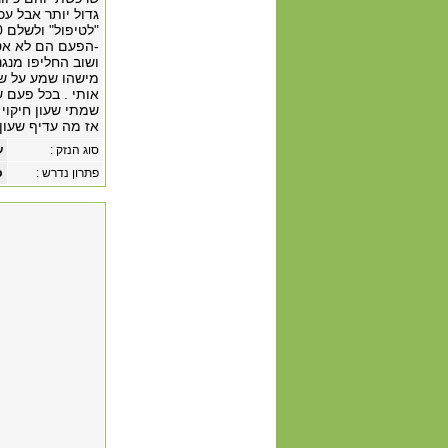
גדול יותר אבל ע
-הפעם הם לא אטמ
ושוב החליפו מנגנ
מישהו שמע על ש
אותי . בכל פעם ש
שמתי שעון חיקוי 
אז מה עדיף שעון של 20000 ש"ח או שעון של
סוג הנזק :
ע
פתרון נדרש :
כ