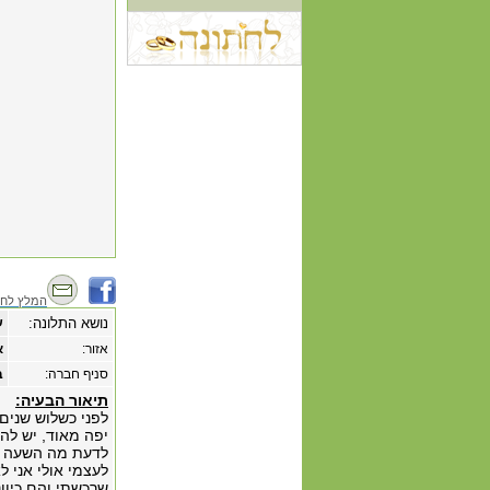
המלץ לחב
נושא התלונה:
ש
אזור:
א
סניף חברה:
ב
תיאור הבעיה:
יפה מאוד, יש להד
לדעת מה השעה . 
לעצמי אולי אני ל
שרכשתי והם כיוונ