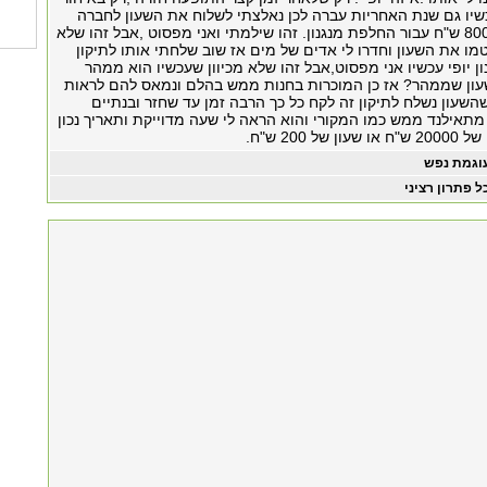
כשיו גם שנת האחריות עברה לכן נאלצתי לשלוח את השעון לחברה
"לטיפול" ולשלם 800 ש"ח עבור החלפת מנגנון. זהו שילמתי ואני מפסוט ,אבל זהו שלא
ו את השעון וחדרו לי אדים של מים אז שוב שלחתי אותו לתיקון
ון יופי עכשיו אני מפסוט,אבל זהו שלא מכיוון שעכשיו הוא ממהר
עון שממהר? אז כן המוכרות בחנות ממש בהלם ונמאס להם לראות
השעון נשלח לתיקון זה לקח כל כך הרבה זמן עד שחזר ובנתיים
מתאילנד ממש כמו המקורי והוא הראה לי שעה מדוייקת ותאריך נכון
 200 ש"ח.
וגמת נפש
ל פתרון רציני