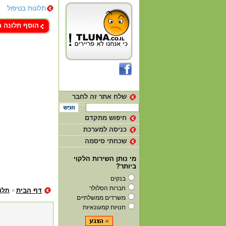
תלונות בטיפול
צור קשר
הוסף תלונה 
שלח אתר זה לחבר
חיפוש מתקדם
כניסה למערכת
שכחתי סיסמה
מי נותן השירות הלקוי
ביותר?
בנקים
חברות הסלולר
דף הבית
תלו
משרדים ממשלתיים
חנויות קמעונאיות