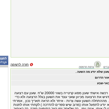
חזרה לרשימה
רים
גרסת הדפסה
עון שלא יודע מה השעה .
זור הדרום
אר-שבע
לפני כשלוש שנים רכשה אישתי שעון מסוג קרטייה בשווי 20000 ש"ח .שעון עם רצועה
גיש את הרצועה מכיוון שאני עונד את השעון בגלל הרצועה ולא כדי
מההתחלה השעון עשה צרות - איחר ולא הראה תאריך נכון , אמרתי
א יודע לתפעל אותו (מרוב שיש ספרים להדרכה ) לקחתי אותו לחנות
ו לי אותו .איזה יופי . רק שלאחר זמן קצר התופעה חזרה ,רק באיחור