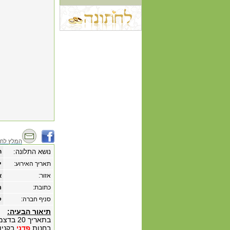
המלץ לחב
נושא התלונה:
ח
תאריך האירוע:
‏י
אזור:
א
כתובת:
ר
סניף חברה:
ק
תיאור הבעיה:
בחנות
פדני
בקניון