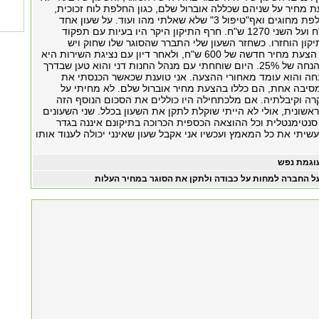
ת מחיר על שניהם שכללה אוברול שלם, כגון החלפת לוח זכוכית,
החלפת כתר, החלפת מחוגים ואף"טיפול 3" שלא שאלתי מהו ועוד. על שעון אחד
שילמתי 1250 ש"ח ועל השני 1270 ש"ח. חרף התיקון היקר היו בעיות עם תפקוד
קון הוחזרו. כשחזר השעון שלי התברר שהסוגר שלו שחוק ויש
להחליפו. קיבלתי הצעת מחיר חדשה של 600 ש"ח, ולאחר דיון עם נציגת השירות היא
הסכימה לתת לי הנחה של 25%. היום שוחחתי עם מנהל החנות דני והוא טען שבדרך
נחה והוא עומד מאחורי ההצעה. אני טוענת שכאשר הכנסתי את
מסיבה אחת, הם כללו בהצעת מחיר אוברול שלם. לא מחיתי על
ה וקיבלתיה. אם מלכתחילה היו כוללים את הסכום הנוסף הזה
שונית, אולי לא הייתי שוקלת לתקן את השעון בכלל. שני השעונים
 סנטימנטלית וכל ההוצאה הכספית הכרוכה בתיקונם איננה בגדר
 עשיתי את כל המאמץ ועכשיו אני אקבל שעון שאינני יכולה לענוד אותו
וגמת נפש
ל החברה למחות על כבודה ולתקן את הסוגר במחיר העלות