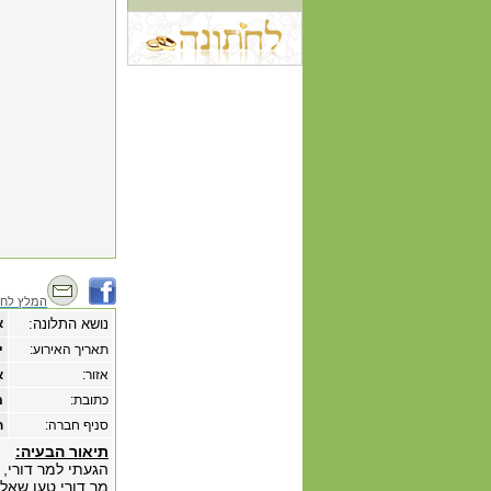
המלץ לחב
נושא התלונה:
א
תאריך האירוע:
‏י
אזור:
א
כתובת:
מ
סניף חברה:
ח
תיאור הבעיה:
הגעתי למר דורי, 
מר דורי טען שאלה