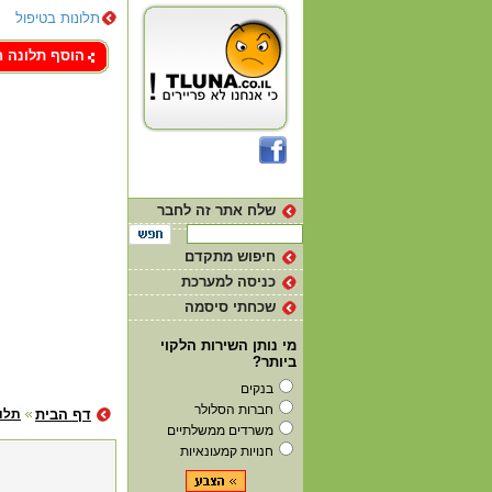
תלונות בטיפול
צור קשר
הוסף תלונה 
שלח אתר זה לחבר
חיפוש מתקדם
כניסה למערכת
שכחתי סיסמה
מי נותן השירות הלקוי
ביותר?
בנקים
חברות הסלולר
דף הבית
תלו
משרדים ממשלתיים
חנויות קמעונאיות