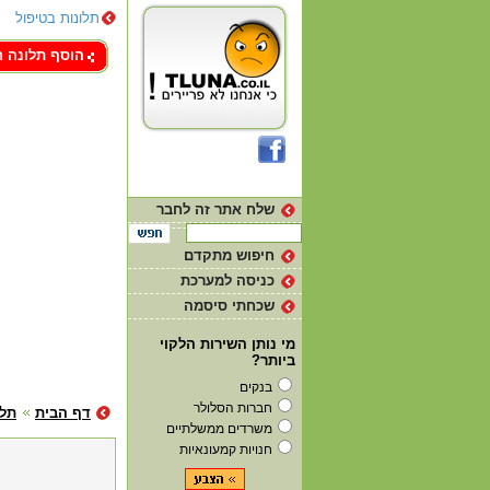
תלונות בטיפול
צור קשר
הוסף תלונה 
שלח אתר זה לחבר
חיפוש מתקדם
כניסה למערכת
שכחתי סיסמה
מי נותן השירות הלקוי
ביותר?
בנקים
חברות הסלולר
דף הבית
תלו
משרדים ממשלתיים
חנויות קמעונאיות