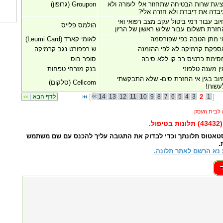
ציגת שרות הבטיחה שתחזור אלי לעזרה ולא
Groupon (גרופון)
יבדה את דיברת ולא חזרה אלי?
יוב עבור דמי ביטול עקב מצב רפואי ואי
הולמס פלייס
חזרת תשלום עבור שליש ראשון של הריון
י מתן הטבה כפי שפורסמה
לאומי קארד (Leumi Card)
ספקת קרמיקה לא לפי ההזמנה
ש.רפפורט נגב קרמיקה
סימת כרטיס רב קו ללא סיבה
סופר בוס
ין מענה טלפוני
בנק מזרחי טפחות
יוב בגין אי החזרת סים- שלא התבקשתי
Cellcom (סלקום)
עשות!
]
1
2
3
4
5
6
7
8
9
10
11
12
13
14
[
לדף הבא
|
<<
<<
)
תלונות בטיפול.
סטאטוס תלונתך וכדי לבדוק את התגובה עליך להכנס עם שם משתמש
.
נא הרשם לאתר תלונה.