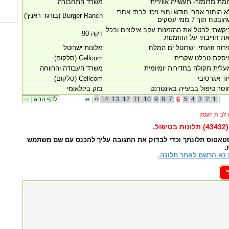
ומת מרומזר- תעשייה אווירית
משרד התחבורה
א הוחזר אחרי חודש וחצי זיכוי לבתי אחרי
Burger Ranch (בורגר ראנץ')
ובטח תוך 7 ממי עסקים
יקשתי לבטל את ההזמנות עקב אילוצים ובכל
דקה 90
את חוייבתי על ההזמנות
ירוח זוועתי. ישרוטל ים המלח
מלונות ישרוטל
יסקת טבלט שקרית
Cellcom (סלקום)
עלית תקולה בתדירות יומיומית
משרד העבודה והרווחה
יוד אגרסיבי
Cellcom (סלקום)
וסר טיפול בבעייה באינטרנט
בזק בינלאומי
]
1
2
3
4
5
6
7
8
9
10
11
12
13
14
[
לדף הבא
|
<<
<<
)
תלונות בטיפול.
סטאטוס תלונתך וכדי לבדוק את התגובה עליך להכנס עם שם משתמש
.
נא הרשם לאתר תלונה.