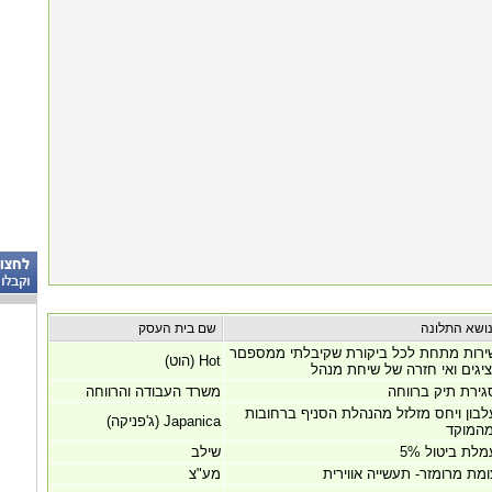
שם בית העסק
ירות מתחת לכל ביקורת שקיבלתי ממספםר
Hot (הוט)
ציגים ואי חזרה של שיחת מנהל
גירת תיק ברווחה
משרד העבודה והרווחה
לבון ויחס מזלזל מהנהלת הסניף ברחובות
Japanica (ג'פניקה)
מהמוקד
מלת ביטול 5%
שילב
ומת מרומזר- תעשייה אווירית
מע"צ