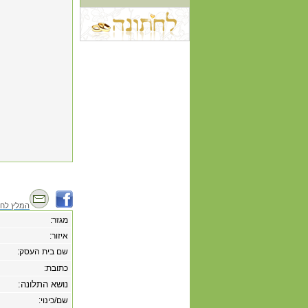
המלץ לחב
מגזר:
איזור:
שם בית העסק:
כתובת:
נושא התלונה:
שם/כינוי: