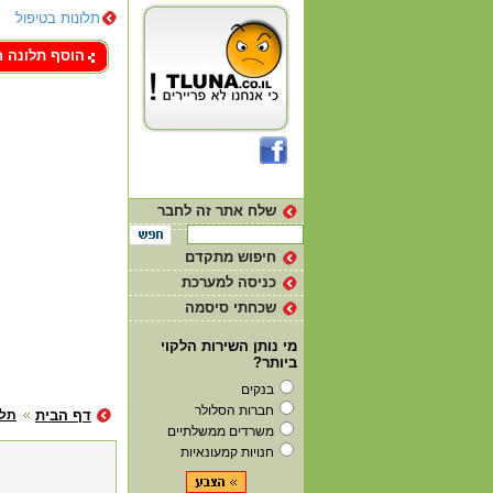
תלונות בטיפול
צור קשר
הוסף תלונה 
שלח אתר זה לחבר
חיפוש מתקדם
כניסה למערכת
שכחתי סיסמה
מי נותן השירות הלקוי
ביותר?
בנקים
חברות הסלולר
דף הבית
תלו
משרדים ממשלתיים
חנויות קמעונאיות